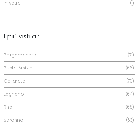
in vetro
1
I più visti a :
Borgomanero
71
Busto Arsizio
66
Gallarate
70
Legnano
64
Rho
68
Saronno
63