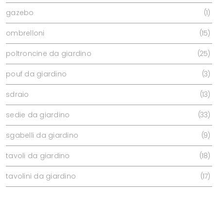
gazebo
1
ombrelloni
15
poltroncine da giardino
25
pouf da giardino
3
sdraio
13
sedie da giardino
33
sgabelli da giardino
9
tavoli da giardino
18
tavolini da giardino
17