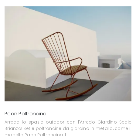
Paon Poltroncina
Arreda lo spazio outdoor con l'Arredo Giardino Sedie
Brianza! Set e poltroncine da giardino in metallo, come il
modello Paon Poltroncina, ti ...