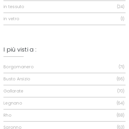
in tessuto
24
in vetro
1
I più visti a :
Borgomanero
71
Busto Arsizio
66
Gallarate
70
Legnano
64
Rho
68
Saronno
63