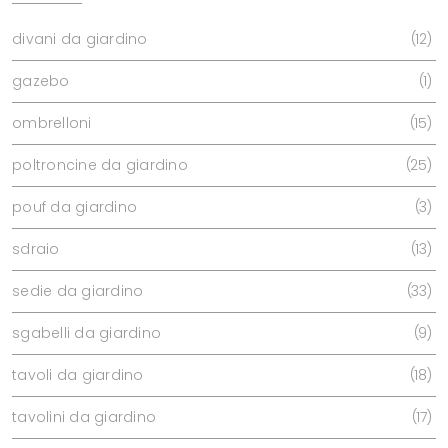
divani da giardino
12
gazebo
1
ombrelloni
15
poltroncine da giardino
25
pouf da giardino
3
sdraio
13
sedie da giardino
33
sgabelli da giardino
9
tavoli da giardino
18
tavolini da giardino
17