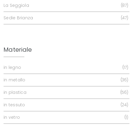
La Seggiola
87
Sedie Brianza
47
Materiale
in legno
17
in metallo
36
in plastica
56
in tessuto
24
in vetro
1