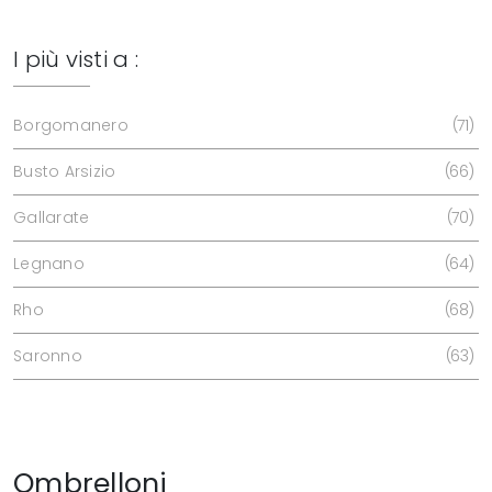
I più visti a :
Borgomanero
71
Busto Arsizio
66
Gallarate
70
Legnano
64
Rho
68
Saronno
63
Ombrelloni