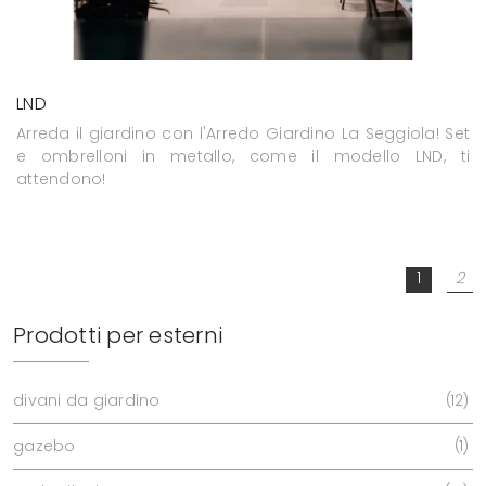
LND
Arreda il giardino con l'Arredo Giardino La Seggiola! Set
e ombrelloni in metallo, come il modello LND, ti
attendono!
1
2
Prodotti per esterni
divani da giardino
12
gazebo
1