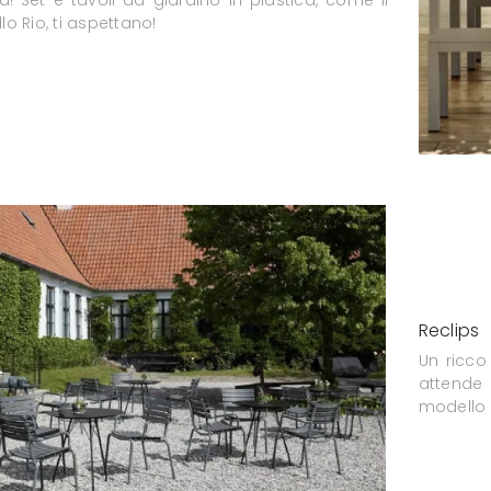
o Rio, ti aspettano!
Reclips
Un ricco
attende 
modello R