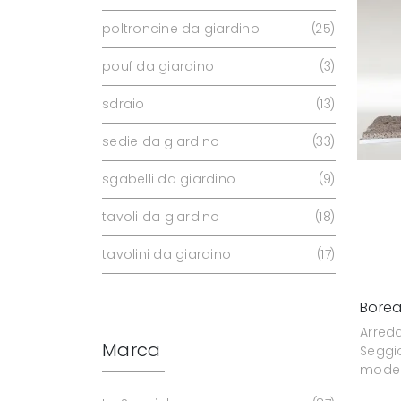
poltroncine da giardino
25
pouf da giardino
3
sdraio
13
sedie da giardino
33
sgabelli da giardino
9
tavoli da giardino
18
tavolini da giardino
17
Borea
Arred
Marca
Seggio
modell