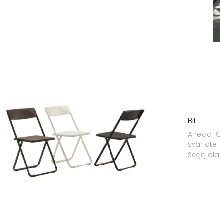
Bit
Arredo G
svariate
Seggiola