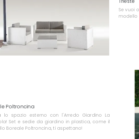
Trieste
Se vuoi o
modello T
le Poltroncina
a lo spazio esterno con l'Arredo Giardino La
la! Set e sedie da giardino in plastica, come il
o Boreale Poltroncina, ti aspettano!