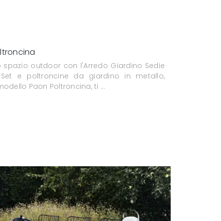
ltroncina
o spazio outdoor con l'Arredo Giardino Sedie
 Set e poltroncine da giardino in metallo,
odello Paon Poltroncina, ti ...