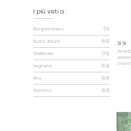
I più visti a :
Borgomanero
71
Busto Arsizio
66
Si Si
Arred
Gallarate
70
estern
march
Legnano
64
Rho
68
Saronno
63