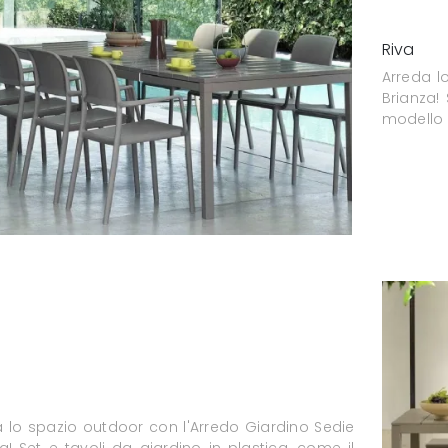
Riva
Arreda l
Brianza!
modello R
a lo spazio outdoor con l'Arredo Giardino Sedie
a! Set e tavoli da giardino in plastica, come il