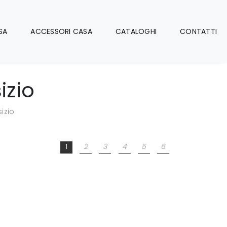
SA
ACCESSORI CASA
CATALOGHI
CONTATTI
izio
izio
1
2
3
4
5
6