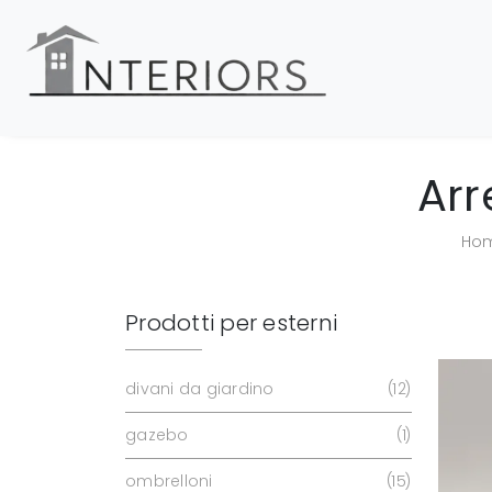
Arr
Ho
Prodotti per esterni
divani da giardino
12
gazebo
1
ombrelloni
15