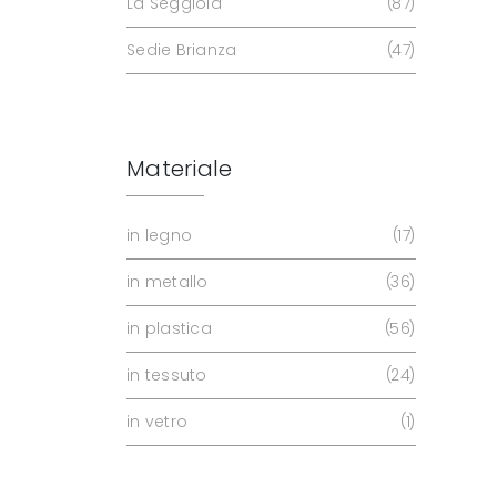
La Seggiola
87
Sedie Brianza
47
Materiale
in legno
17
in metallo
36
in plastica
56
in tessuto
24
in vetro
1