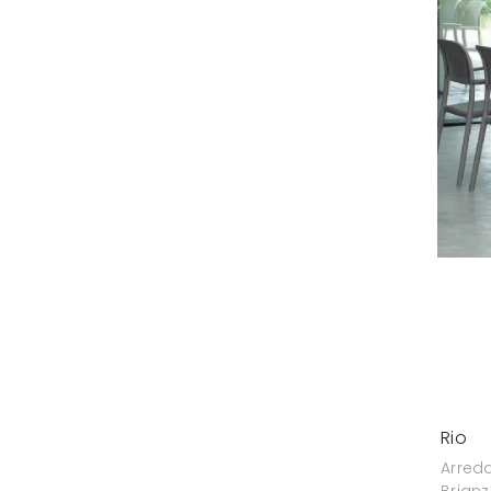
Rio
Arred
Brianz