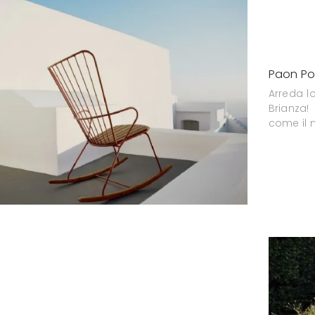
Paon Po
Arreda l
Brianza!
come il m