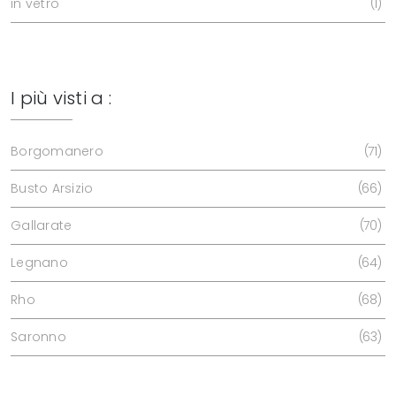
in vetro
1
I più visti a :
Borgomanero
71
Busto Arsizio
66
Gallarate
70
Legnano
64
Rho
68
Saronno
63