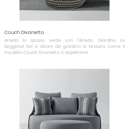
Couch Divanetto
Arreda lo spazio verde con l'Arredo Giardino La
Seggiola! Set e divani da giardino in tessuto, come il
modello Couch Divanetto, ti aspettano!