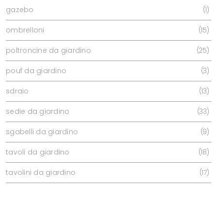
gazebo
1
ombrelloni
15
poltroncine da giardino
25
pouf da giardino
3
sdraio
13
sedie da giardino
33
sgabelli da giardino
9
tavoli da giardino
18
tavolini da giardino
17