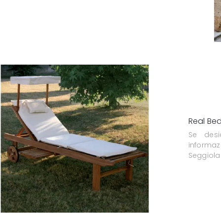
Real Be
Se desi
informa
Seggiola