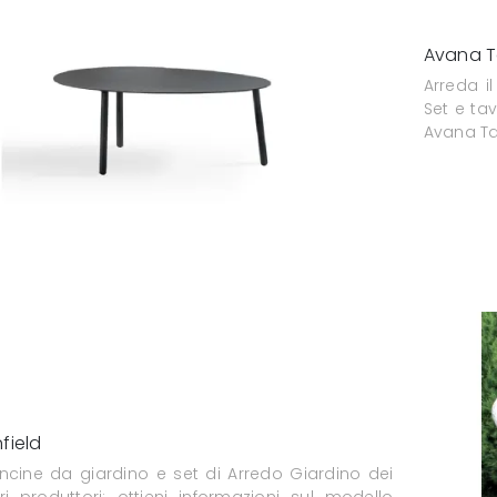
Avana T
Arreda i
Set e ta
Avana Ta
field
oncine da giardino e set di Arredo Giardino dei
ri produttori: ottieni informazioni sul modello