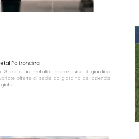
etal Poltroncina
 Giardino in metallo: impreziosisci il giardino
ariate offerte di sedie da giardino dell'azienda
giola.