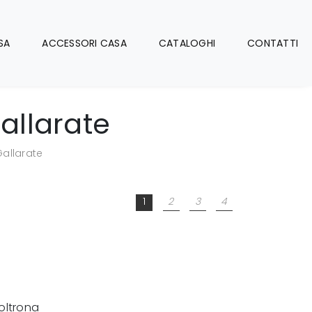
SA
ACCESSORI CASA
CATALOGHI
CONTATTI
allarate
Gallarate
1
2
3
4
oltrona