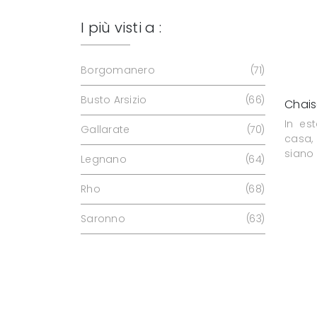
I più visti a :
Borgomanero
71
Busto Arsizio
66
Chais
In est
Gallarate
70
casa,
siano b
Legnano
64
Rho
68
Saronno
63