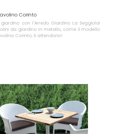
avolino Corinto
l giardino con l'Arredo Giardino La Seggiola!
volini da giardino in metallo, come il modello
volino Corinto, ti attendono!