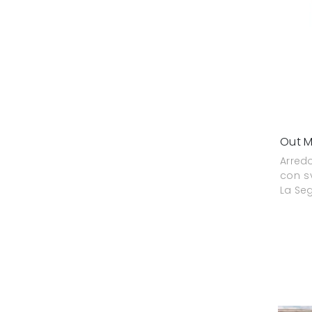
Out M
Arredo
con sv
La Seg