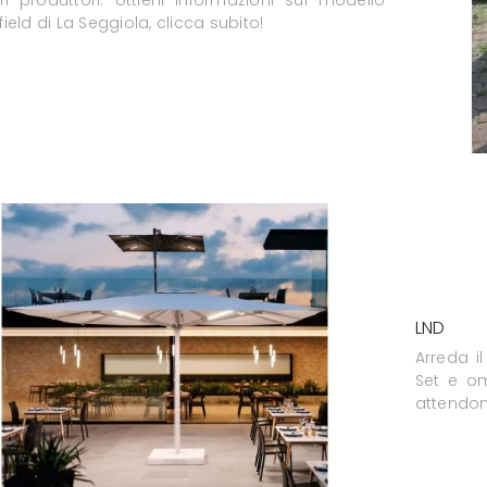
ield di La Seggiola, clicca subito!
LND
Arreda i
Set e om
attendon