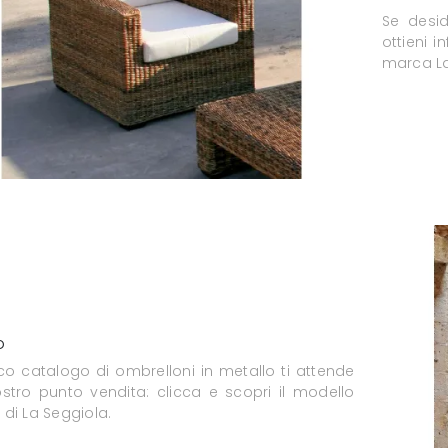
Se desid
ottieni 
marca La
o
co catalogo di ombrelloni in metallo ti attende
ostro punto vendita: clicca e scopri il modello
di La Seggiola.