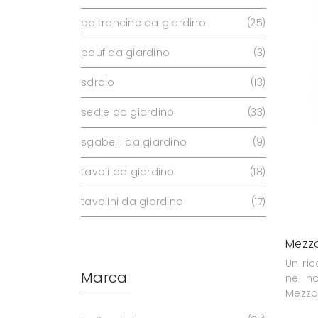
poltroncine da giardino
25
pouf da giardino
3
sdraio
13
sedie da giardino
33
sgabelli da giardino
9
tavoli da giardino
18
tavolini da giardino
17
Mezz
Un ric
Marca
nel n
Mezzo 