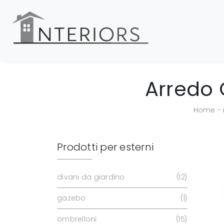
Arredo 
Home
-
Prodotti per esterni
divani da giardino
12
gazebo
1
ombrelloni
15