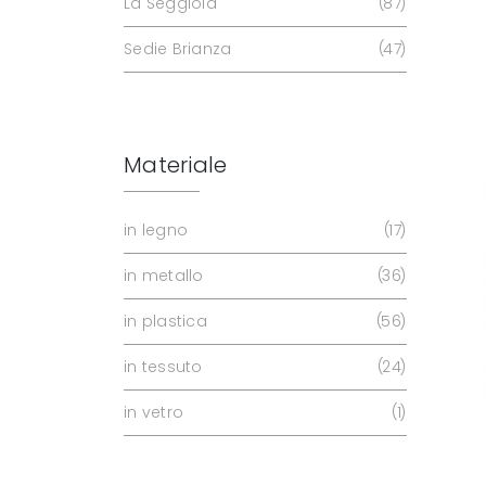
La Seggiola
87
Sedie Brianza
47
Materiale
in legno
17
in metallo
36
in plastica
56
in tessuto
24
in vetro
1