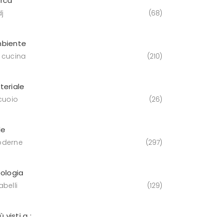
rca
j
68
biente
 cucina
210
teriale
 cuoio
26
le
derne
297
pologia
belli
129
iù visti a :