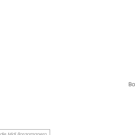
Bo
die Midj Borgomanero