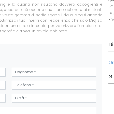
ving e la cucina non risultano davvero accoglienti e
Bo
ate, ecco perché occorre che siano abbinate ai restanti
Le
na vasta gamma di sedie sgabelli da cucina ti attende
Rh
ottimizza i tuoi interni con l'eccellenza che solo Midj sa
ideri una sedia in cuoio per valorizzare l’ambiente di
otografia e trova un tavolo abbinato.
Di
Or
G