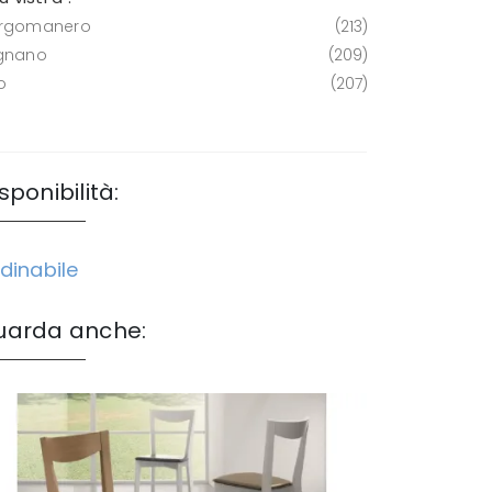
rgomanero
213
gnano
209
o
207
sponibilità:
dinabile
uarda anche: