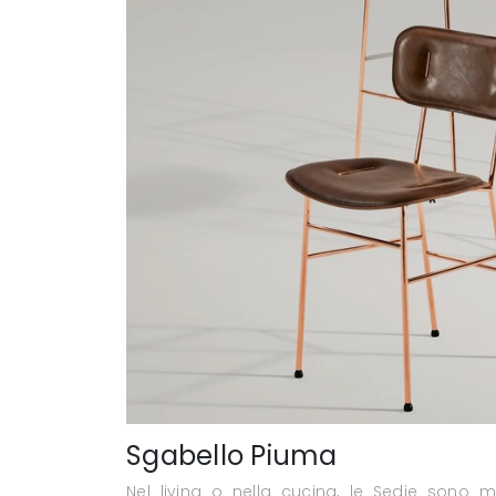
Sgabello Piuma
Nel living o nella cucina, le Sedie sono mo