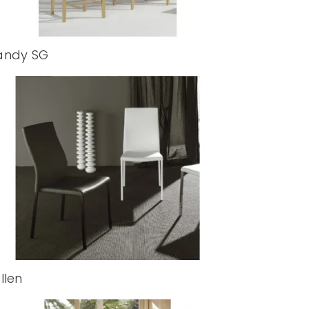
andy SG
llen