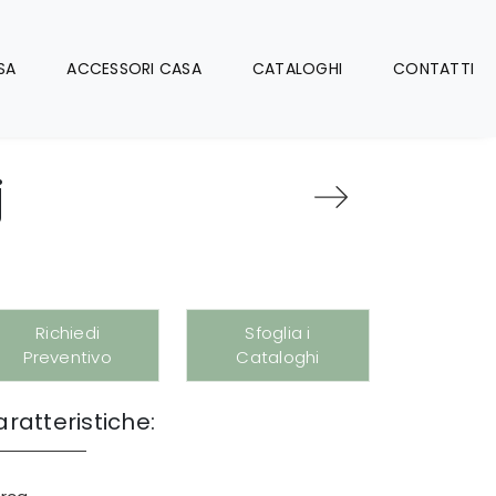
SA
ACCESSORI CASA
CATALOGHI
CONTATTI
j
Richiedi
Sfoglia i
Preventivo
Cataloghi
ratteristiche: