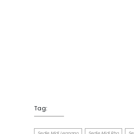
Tag:
Sedie Midj Legnano
Sedie Midj Rho
Se