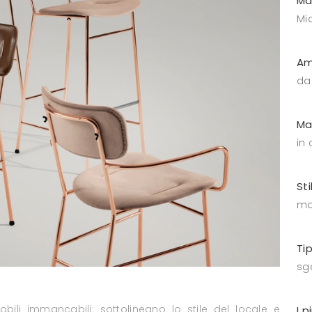
Ma
Mid
Am
da
Ma
in
Sti
mo
Ti
sga
bili immancabili: sottolineano lo stile del locale e
I p