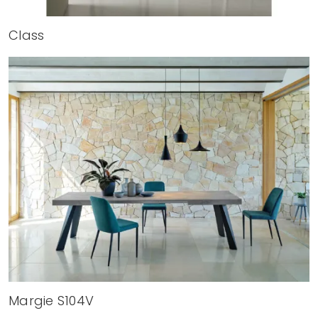
Class
Margie S104V