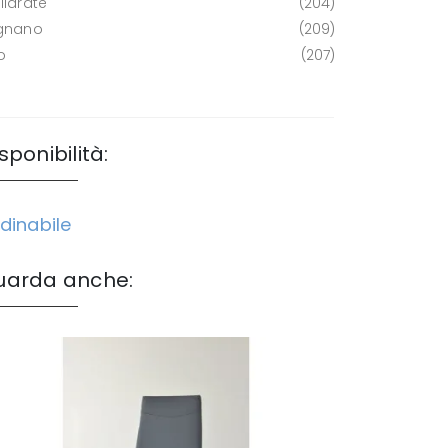
llarate
204
gnano
209
o
207
sponibilità:
dinabile
uarda anche: