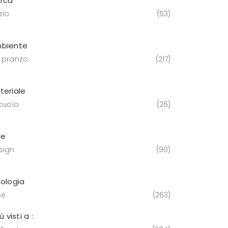
rca
zio
53
biente
 pranzo
217
teriale
 cuoio
26
le
sign
90
pologia
se
263
iù visti a :