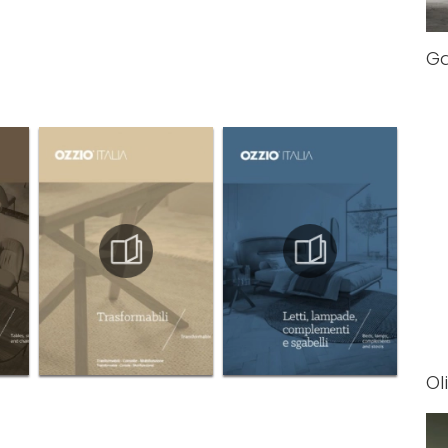
Ga
Ol