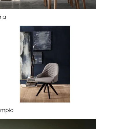
ia
impia