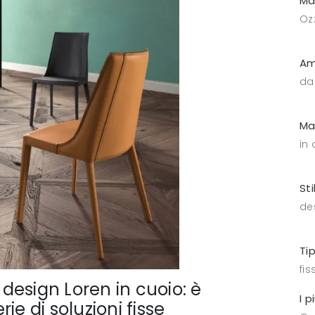
Ma
Oz
Am
da
Ma
in
Sti
de
Ti
fis
 design Loren in cuoio: è
I p
ie di soluzioni fisse