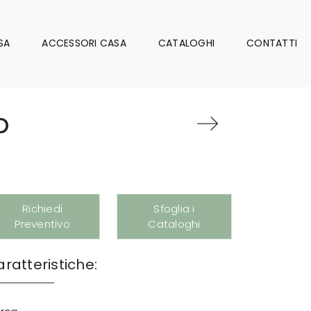
SA
ACCESSORI CASA
CATALOGHI
CONTATTI
o
Richiedi
Sfoglia i
Preventivo
Cataloghi
ratteristiche: