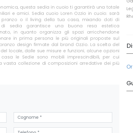
Ga
nomica, questa sedia in cuoio ti garantirà una totale
Le
amiliari e amici. Sedia cuoio Loren Ozzio in cuoio: sarà
Rh
ranzo o il living della tua casa, mixando doti di
o di sedia garantisce una buona resa estetica
nato, in quanto organizza gli spazi arricchendone
onare in prima persona le più originali proposte sul
pranzo design firmate dal brand Ozzio. La scelta del
Di
l locale, dalle sue misure e funzioni; alcune opzioni
 casa le Sedie sono mobili imprescindibili, per cui
 vasta collezione di composizioni arredative dei più
Or
G