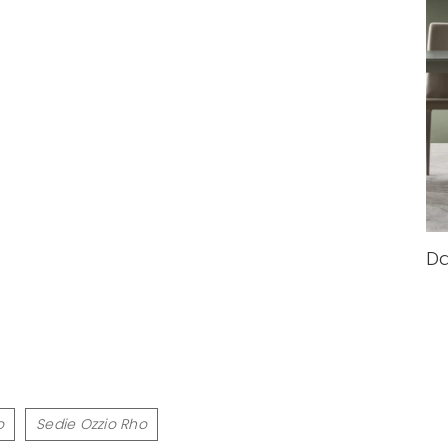
D
o
Sedie Ozzio Rho