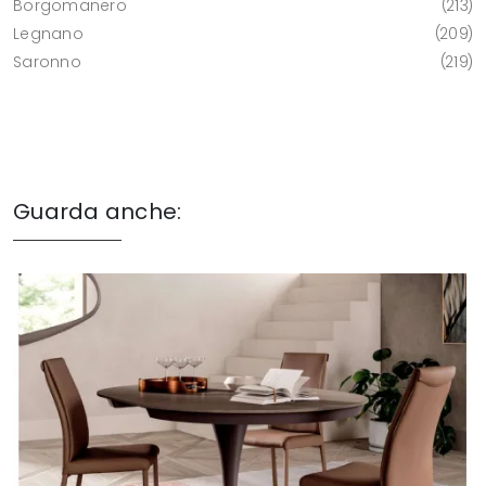
Borgomanero
213
Legnano
209
Saronno
219
Guarda anche: