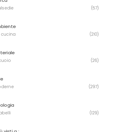
rca
ulsedie
57
biente
 cucina
210
teriale
 cuoio
26
le
derne
297
pologia
belli
129
iù visti a :