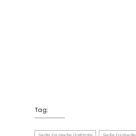
Tag:
Sedie Friulsedie Gallarate
Sedie Friulsedi