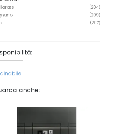
llarate
204
gnano
209
o
207
sponibilità:
dinabile
uarda anche: