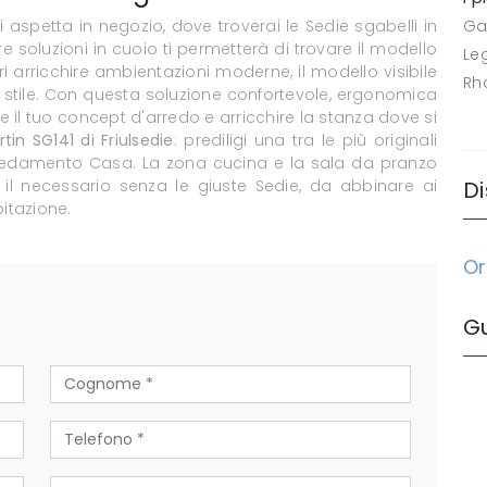
 aspetta in negozio, dove troverai le Sedie sgabelli in
Ga
re soluzioni in cuoio ti permetterà di trovare il modello
Le
 arricchire ambientazioni moderne, il modello visibile
Rh
to stile. Con questa soluzione confortevole, ergonomica
il tuo concept d'arredo e arricchire la stanza dove si
tin SG141 di Friulsedie
: prediligi una tra le più originali
Arredamento Casa. La zona cucina e la sala da pranzo
l necessario senza le giuste Sedie, da abbinare ai
Di
bitazione.
Or
G