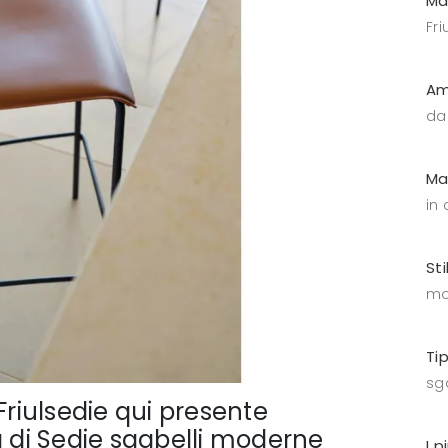
Ma
Fri
Am
da
Ma
in
Sti
mo
Ti
sga
Friulsedie qui presente
a di Sedie sgabelli moderne
I p