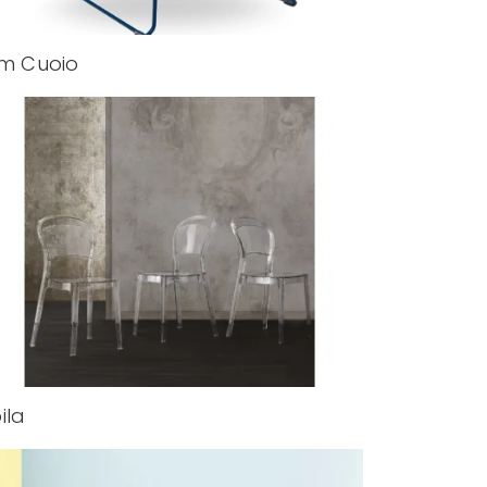
im Cuoio
ila