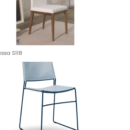
yssa S118