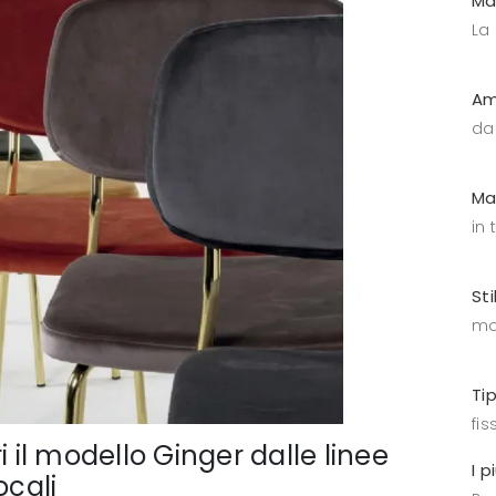
Ma
La
Am
da
Ma
in 
Sti
mo
Ti
fis
i il modello Ginger dalle linee
I p
ocali