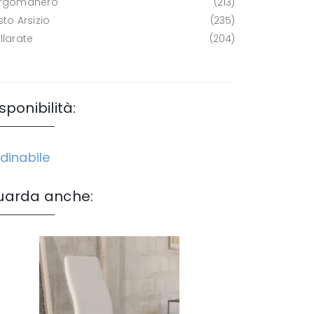
rgomanero
213
to Arsizio
235
llarate
204
sponibilità:
dinabile
uarda anche: