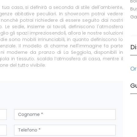
Bo
 tua casa, si definirà a seconda di stile dell'ambiente,
Bus
enze abitative peculiari. In showroom potrai vedere
Ga
 nonché potrai richiedere di essere seguito dai nostri
o. Le sedie, insieme ai tavoli, definiscono l'atmosfera
lio gli spazi impreziosendoli, allora le nostre soluzioni
die sono mobili irrinunciabili, in quanto definiscono lo
enziale. Il modello di charme nell'immagine fa parte
Di
ioni moderne da pranzo di La Seggiola, disponibili in
giola in tessuto: scalda l’atmosfera di casa, mentre il
ne del tutto vivibile.
Or
G