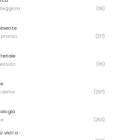
rca
 Seggiola
116
biente
 pranzo
217
teriale
tessuto
115
le
derne
297
pologia
se
263
iù visti a :