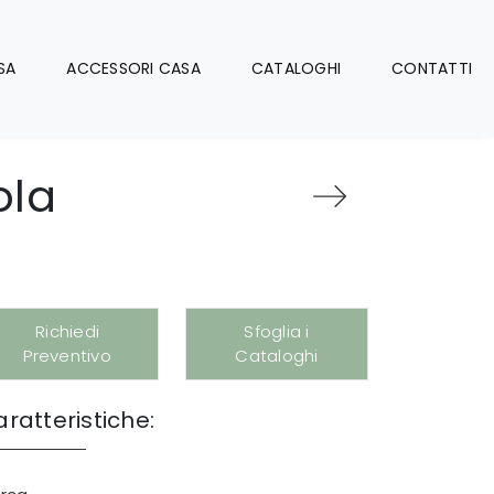
SA
ACCESSORI CASA
CATALOGHI
CONTATTI
ola
Richiedi
Sfoglia i
Preventivo
Cataloghi
ratteristiche: