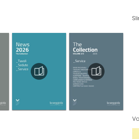
Sl
Vo