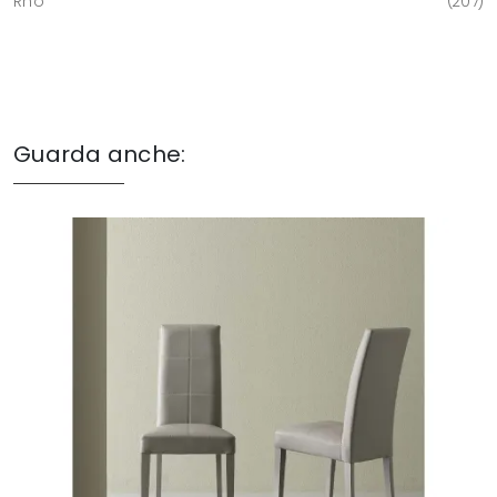
Rho
207
Guarda anche: