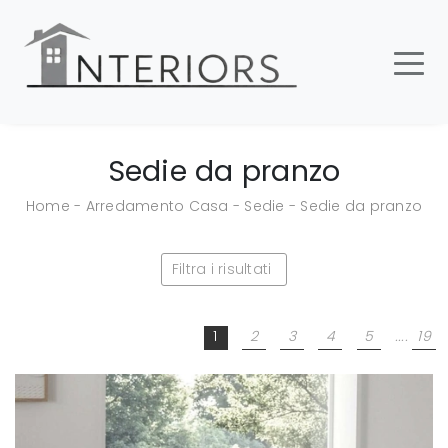
Sedie da pranzo
Home
-
Arredamento Casa
-
Sedie
-
Sedie da pranzo
Filtra i risultati
1
2
3
4
5
....
19