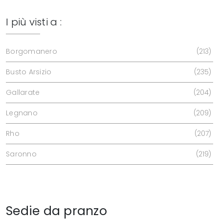
I più visti a :
Borgomanero
213
Busto Arsizio
235
Gallarate
204
Legnano
209
Rho
207
Saronno
219
Sedie da pranzo