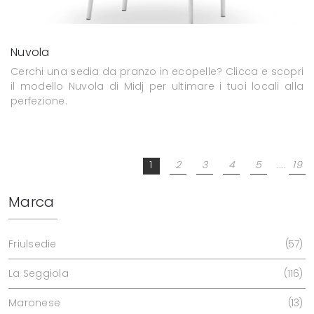
Nuvola
Cerchi una sedia da pranzo in ecopelle? Clicca e scopri
il modello Nuvola di Midj per ultimare i tuoi locali alla
perfezione.
1
2
3
4
5
....
19
Marca
Friulsedie
57
La Seggiola
116
Maronese
13