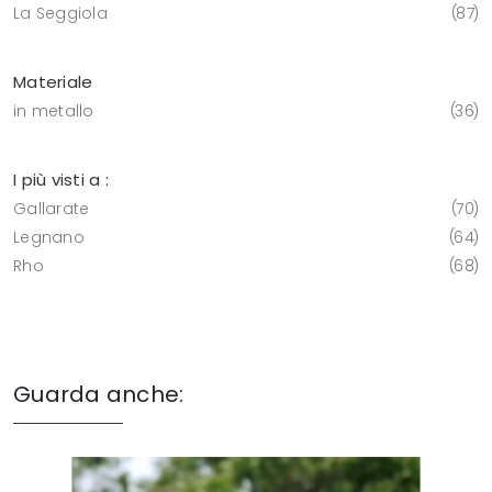
La Seggiola
87
Materiale
in metallo
36
I più visti a :
Gallarate
70
Legnano
64
Rho
68
Guarda anche: