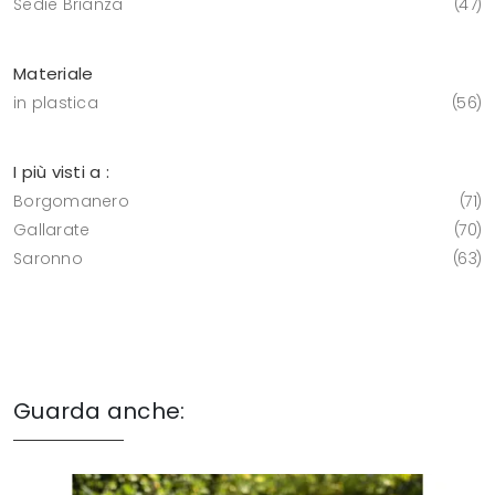
Sedie Brianza
47
Materiale
in plastica
56
I più visti a :
Borgomanero
71
Gallarate
70
Saronno
63
Guarda anche: