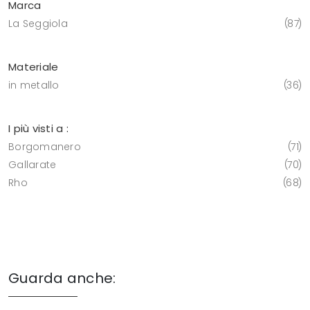
Marca
La Seggiola
87
Materiale
in metallo
36
I più visti a :
Borgomanero
71
Gallarate
70
Rho
68
Guarda anche: