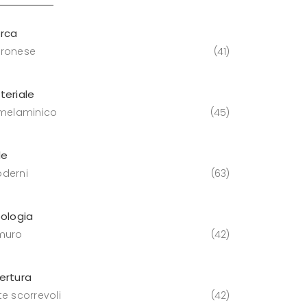
rca
ronese
41
teriale
 melaminico
45
le
derni
63
pologia
muro
42
ertura
te scorrevoli
42