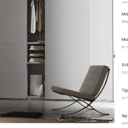
Ma
Ma
Ma
in
Sti
mo
Ti
a 
Ap
an