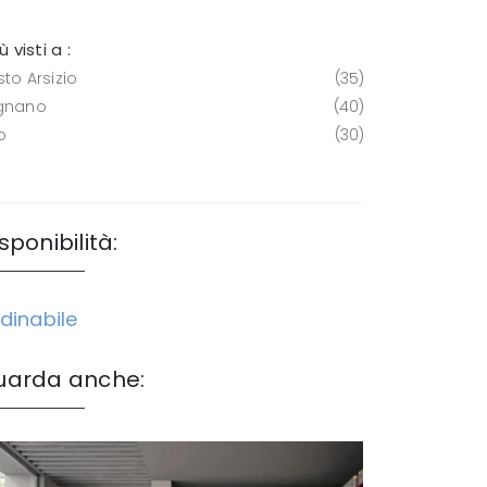
iù visti a :
to Arsizio
35
gnano
40
o
30
sponibilità:
dinabile
uarda anche: