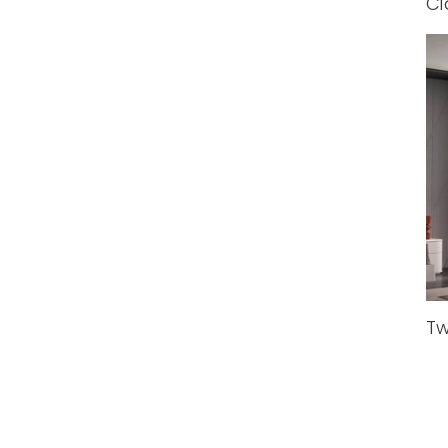
Ci
Tw