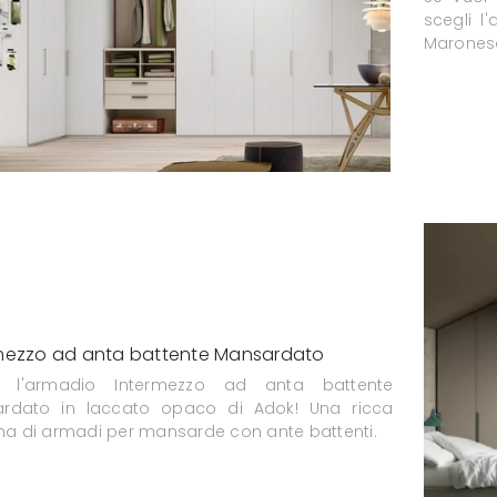
scegli l
Marones
mezzo ad anta battente Mansardato
i l'armadio Intermezzo ad anta battente
rdato in laccato opaco di Adok! Una ricca
 di armadi per mansarde con ante battenti.