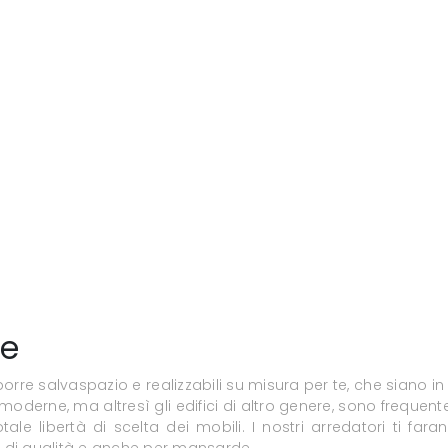
de
re salvaspazio e realizzabili su misura per te, che siano in
se moderne, ma altresì gli edifici di altro genere, sono frequ
ale libertà di scelta dei mobili. I nostri arredatori ti fara