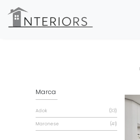
Marca
Adok
33
Maronese
41