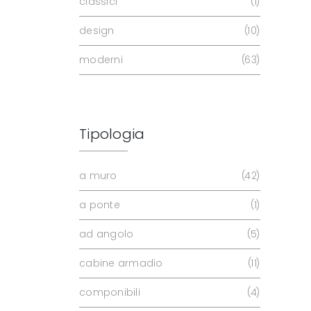
classici
1
design
10
moderni
63
Tipologia
a muro
42
a ponte
1
ad angolo
5
cabine armadio
11
componibili
4