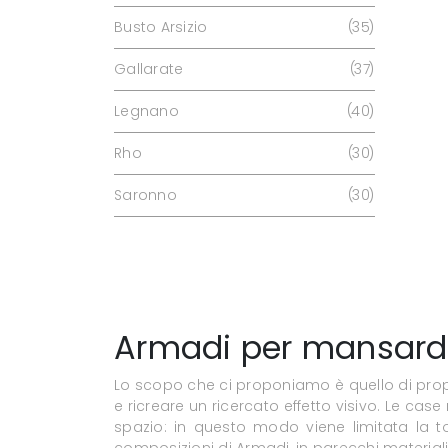
Busto Arsizio
35
Gallarate
37
Legnano
40
Rho
30
Saronno
30
Armadi per mansar
Lo scopo che ci proponiamo è quello di propor
e ricreare un ricercato effetto visivo. Le ca
spazio: in questo modo viene limitata la tot