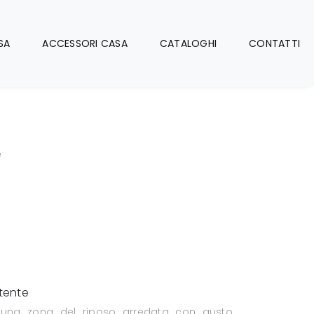
SA
ACCESSORI CASA
CATALOGHI
CONTATTI
e
e
tente
 una zona del riposo arredata con gusto,