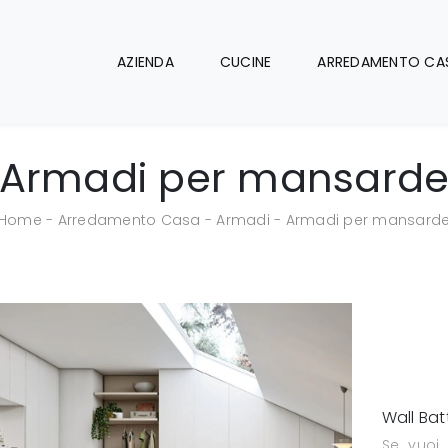
AZIENDA
CUCINE
ARREDAMENTO CA
Armadi per mansard
Home
-
Arredamento Casa
-
Armadi
-
Armadi per mansard
Wall Bat
Se vuoi