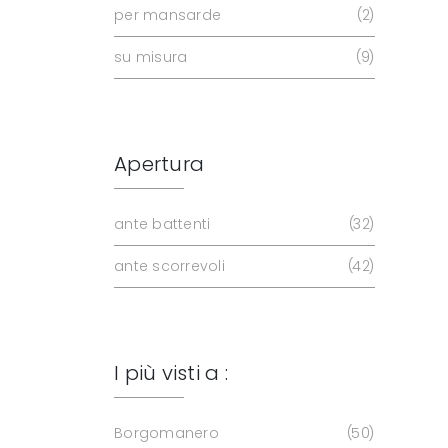
per mansarde
2
su misura
9
Apertura
ante battenti
32
ante scorrevoli
42
I più visti a :
Borgomanero
50