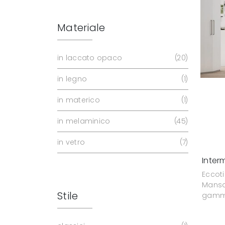
Materiale
in laccato opaco
20
in legno
1
in materico
1
in melaminico
45
in vetro
7
Inter
Eccot
Mansa
Stile
gamma