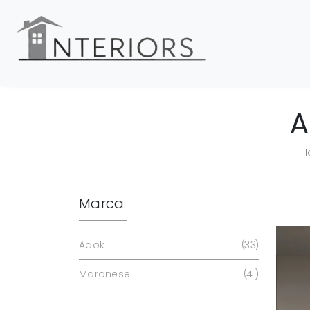
A
H
Marca
Adok
33
Maronese
41