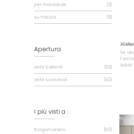
per mansarde
2
su misura
9
Atelie
Apertura
Se des
l'arma
Adok!
ante battenti
32
ante scorrevoli
42
I più visti a :
Borgomanero
50