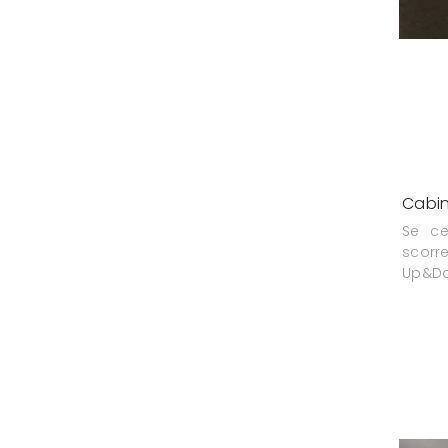
Cabin
Se ce
scorr
Up&Do