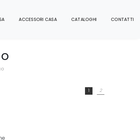
SA
ACCESSORI CASA
CATALOGHI
CONTATTI
co
co
1
2
ine