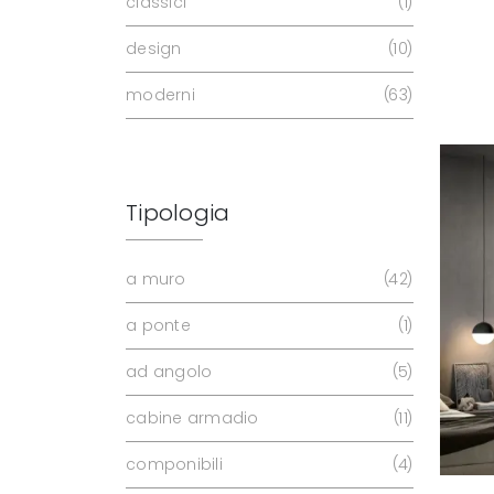
classici
1
design
10
moderni
63
Tipologia
a muro
42
a ponte
1
ad angolo
5
cabine armadio
11
componibili
4