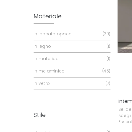
Materiale
in laccato opaco
20
in legno
1
in materico
1
in melaminico
45
in vetro
7
Inter
Se de
Stile
scegl
Essent