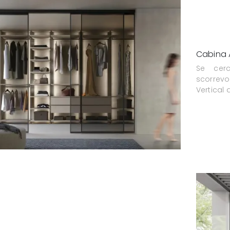
Cabina 
Se cer
scorrevo
Vertical 