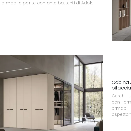
 armadi a ponte con ante battenti di Adok.
Cabina
bifaccia
Cerchi 
con arm
armadi 
aspettan