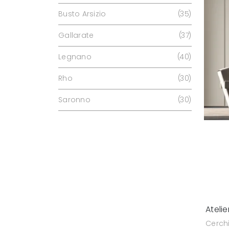
Busto Arsizio
35
Gallarate
37
Legnano
40
Rho
30
Saronno
30
Ateli
Cerch