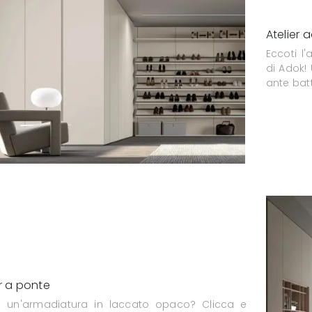
Atelier 
Eccoti l
di Adok
ante batt
er a ponte
i un'armadiatura in laccato opaco? Clicca e