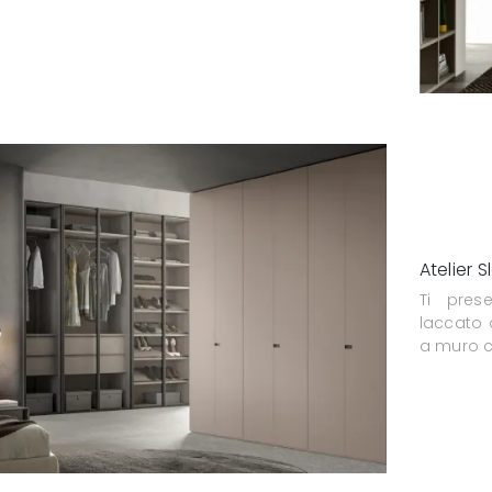
Atelier S
Ti pres
laccato
a muro c