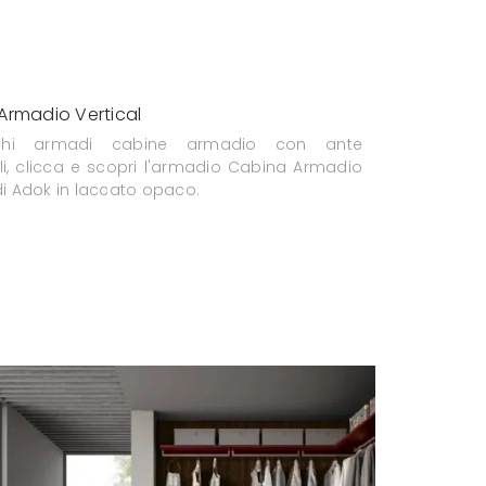
Armadio Vertical
chi armadi cabine armadio con ante
li, clicca e scopri l'armadio Cabina Armadio
di Adok in laccato opaco.