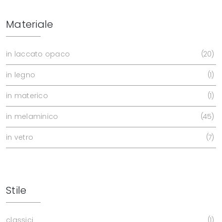
Materiale
in laccato opaco
20
in legno
1
in materico
1
in melaminico
45
in vetro
7
Stile
classici
1