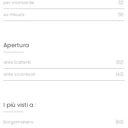
per mansarde
2
su misura
9
Apertura
ante battenti
32
ante scorrevoli
42
I più visti a :
Borgomanero
50