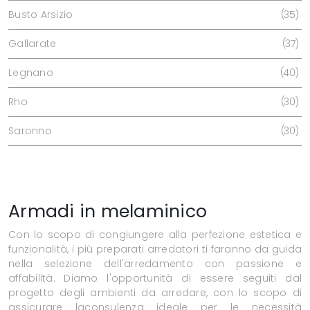
Busto Arsizio
35
Gallarate
37
Legnano
40
Rho
30
Saronno
30
Armadi in melaminico
Con lo scopo di congiungere alla perfezione estetica e
funzionalità, i più preparati arredatori ti faranno da guida
nella selezione dell'arredamento con passione e
affabilità. Diamo l'opportunità di essere seguiti dal
progetto degli ambienti da arredare, con lo scopo di
assicurare laconsulenza ideale per le necessità