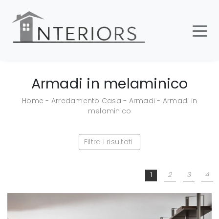
Armadi in melaminico
Home
-
Arredamento Casa
-
Armadi
-
Armadi in
melaminico
Filtra i risultati
1
2
3
4