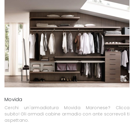
Movida
Cerchi un'armadiatura Movida Maronese? Clicca
subito! Gli armadi cabine armadio con ante scorrevoli ti
aspettano.