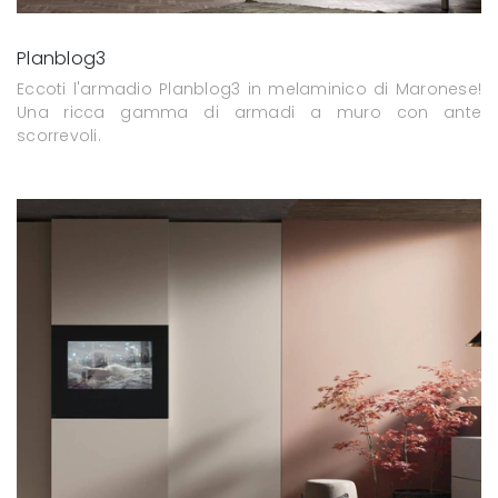
Planblog3
Eccoti l'armadio Planblog3 in melaminico di Maronese!
Una ricca gamma di armadi a muro con ante
scorrevoli.