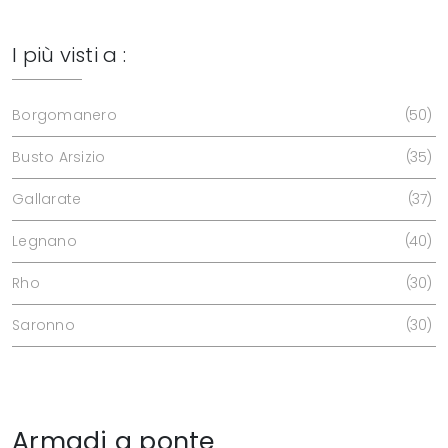
I più visti a :
Borgomanero
50
Busto Arsizio
35
Gallarate
37
Legnano
40
Rho
30
Saronno
30
Armadi a ponte