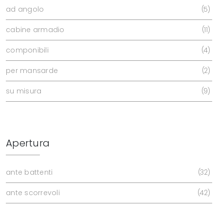
ad angolo
5
cabine armadio
11
componibili
4
per mansarde
2
su misura
9
Apertura
ante battenti
32
ante scorrevoli
42