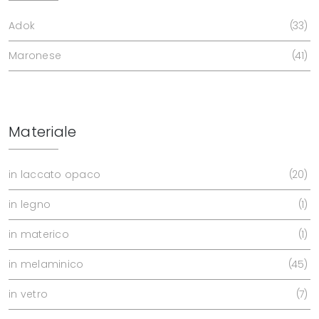
Adok
33
Maronese
41
Materiale
in laccato opaco
20
in legno
1
in materico
1
in melaminico
45
in vetro
7