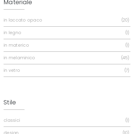
Materiale
in laccato opaco
20
in legno
1
in materico
1
in melaminico
45
in vetro
7
Stile
classici
1
design
10