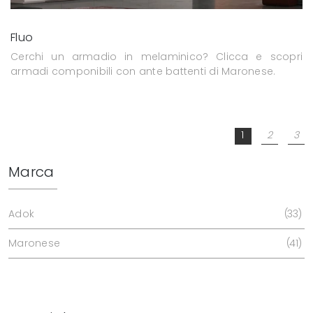
Fluo
Cerchi un armadio in melaminico? Clicca e scopri
armadi componibili con ante battenti di Maronese.
1
2
3
Marca
Adok
33
Maronese
41