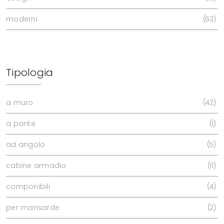
moderni
63
Tipologia
a muro
42
a ponte
1
ad angolo
5
cabine armadio
11
componibili
4
per mansarde
2