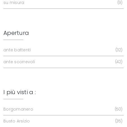
su misura
9
Apertura
ante battenti
32
ante scorrevoli
42
I più visti a :
Borgomanero
50
Busto Arsizio
35