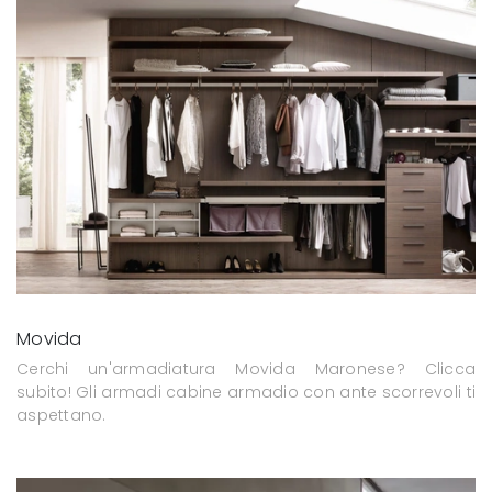
Movida
Cerchi un'armadiatura Movida Maronese? Clicca
subito! Gli armadi cabine armadio con ante scorrevoli ti
aspettano.