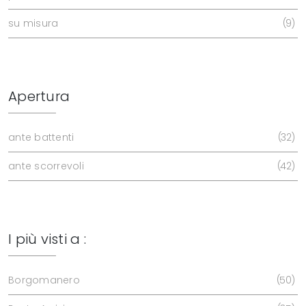
su misura
9
Apertura
ante battenti
32
ante scorrevoli
42
I più visti a :
Borgomanero
50