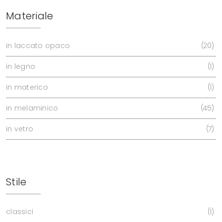
Materiale
in laccato opaco
20
in legno
1
in materico
1
in melaminico
45
in vetro
7
Stile
classici
1