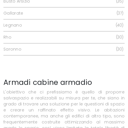
Busto Arsizio
35
Gallarate
37
Legnano
40
Rho
30
Saronno
30
Armadi cabine armadio
L'obiettivo che ci prefissiamo è quello di proporre
salvaspazio e realizzabili su misura per te, che siano in
grado di trovare una soluzione per le questioni di spazio
e creare un raffinato effetto visivo. Le abitazioni
contemporanee, ma anche gli edifici di altro tipo, sono
frequentemente costruite ottimizzando al massimo
grado lo spazio: così viene limitata la totale libertà di