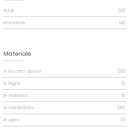
Adok
33
Maronese
41
Materiale
in laccato opaco
20
in legno
1
in materico
1
in melaminico
45
in vetro
7