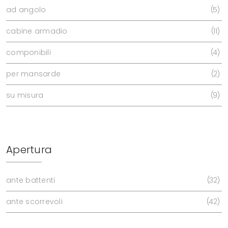
ad angolo
5
cabine armadio
11
componibili
4
per mansarde
2
su misura
9
Apertura
ante battenti
32
ante scorrevoli
42