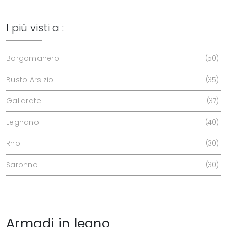
I più visti a :
Borgomanero
50
Busto Arsizio
35
Gallarate
37
Legnano
40
Rho
30
Saronno
30
Armadi in legno