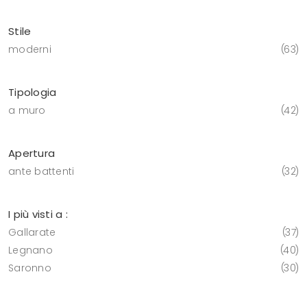
Stile
moderni
63
Tipologia
a muro
42
Apertura
ante battenti
32
I più visti a :
Gallarate
37
Legnano
40
Saronno
30