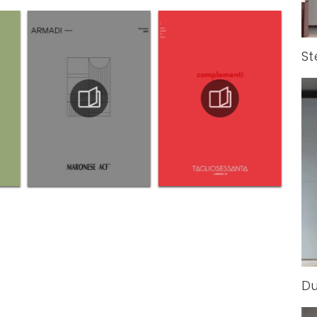
St
Du