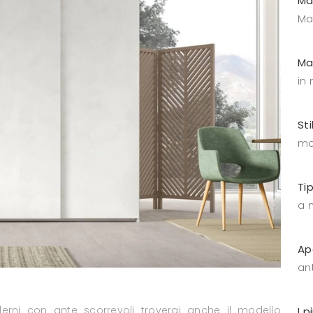
Ma
Ma
Ma
in
Sti
mo
Ti
a 
Ap
an
rni con ante scorrevoli troverai anche il modello
I p