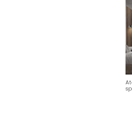
At
sp