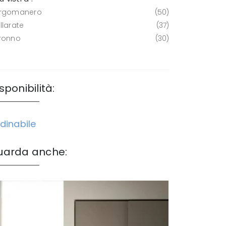
rgomanero
50
llarate
37
ronno
30
sponibilità:
dinabile
uarda anche: