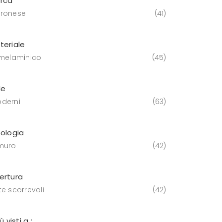
rca
ronese
41
teriale
 melaminico
45
le
derni
63
pologia
muro
42
ertura
te scorrevoli
42
iù visti a :