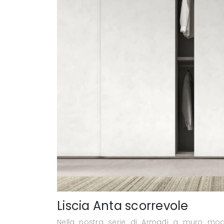
Liscia Anta scorrevole
Nella nostra serie di Armadi a muro mode