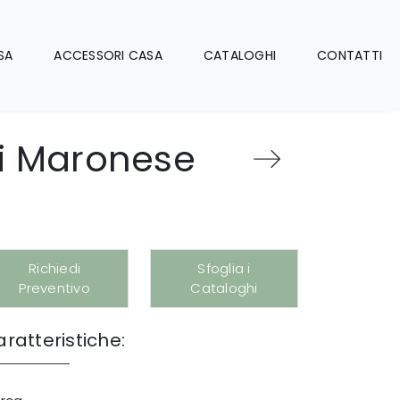
SA
ACCESSORI CASA
CATALOGHI
CONTATTI
di Maronese
e
Richiedi
Sfoglia i
Preventivo
Cataloghi
ratteristiche: