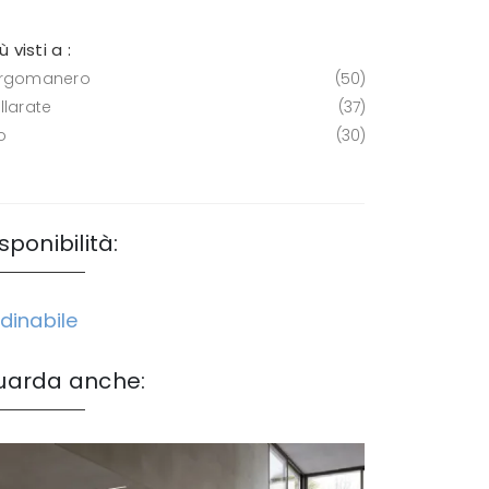
iù visti a :
rgomanero
50
llarate
37
o
30
sponibilità:
dinabile
uarda anche: