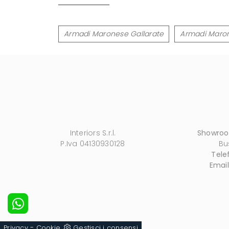
Armadi Maronese Gallarate
Armadi Maro
Interiors S.r.l.
Showro
P.Iva 04130930128
Bu
Tele
Email
-
Privacy
Cookie
Gestisci i consensi