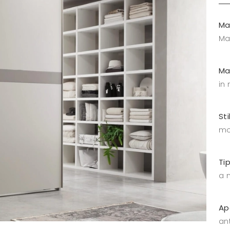
Ma
Ma
Ma
in
Sti
mo
Ti
a 
Ap
an