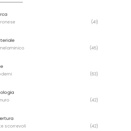
rca
ronese
41
teriale
 melaminico
45
le
derni
63
pologia
muro
42
ertura
te scorrevoli
42