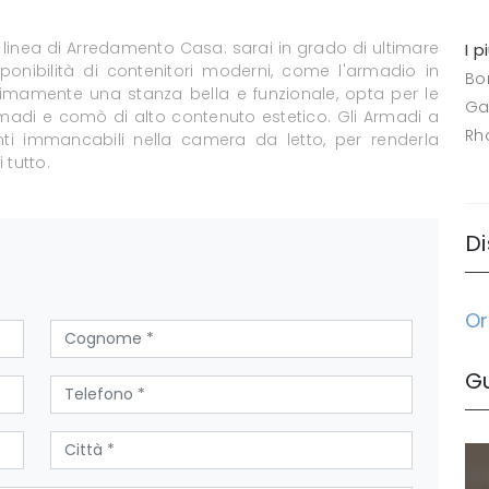
a linea di Arredamento Casa: sarai in grado di ultimare
I p
onibilità di contenitori moderni, come l'armadio in
Bo
ttimamente una stanza bella e funzionale, opta per le
Ga
, armadi e comò di alto contenuto estetico. Gli Armadi a
Rh
i immancabili nella camera da letto, per renderla
 tutto.
Di
Or
G