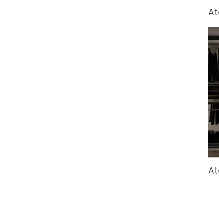
At
At