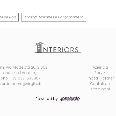
nese Rho
Armadi Maronese Borgomanero
om:
Via Matteotti 26, 21052
Azienda
sto Arsizio (Varese)
Servizi
fono:
+39 0331 635967
I nostri Partner
:
srl.interiors@virgilio.it
Contattaci
Cataloghi
Powered by