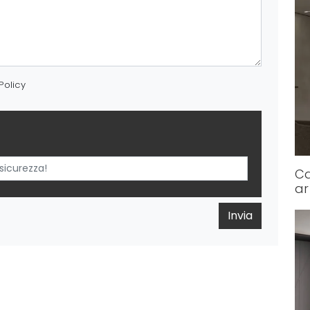
Policy
C
ar
Invia