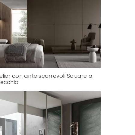
elier con ante scorrevoli Square a
ecchio