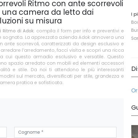
orrevoli Ritmo con ante scorrevoli
r una camera da letto dai
I p
oluzioni su misura
Bo
Bus
i Ritmo di Adok
: compila il form per info e preventivi e
re sognata. La apprezzata azienda Adok annovera una
Sa
ante scorrevoli, caratterizzati da design esclusivo e
l arredare l’arredamento, facci visita e scopri una ricca
a cui questo armadio esclusivo e versatile. Questo
uno spazio arredato con mobili ed elementi accessori
Di
lità e stile. Da noi ti attendono le più interessanti
ni sul mercato, diversificati per stile, grandezza e
amera pratica e sofisticata.
Or
G