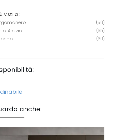
iù visti a :
rgomanero
50
to Arsizio
35
ronno
30
sponibilità:
dinabile
uarda anche: