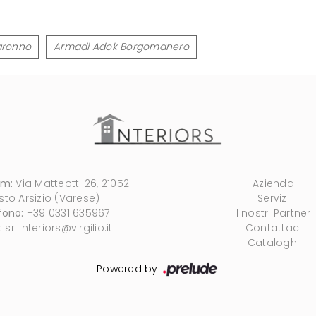
aronno
Armadi Adok Borgomanero
om:
Via Matteotti 26, 21052
Azienda
sto Arsizio (Varese)
Servizi
fono:
+39 0331 635967
I nostri Partner
:
srl.interiors@virgilio.it
Contattaci
Cataloghi
Powered by