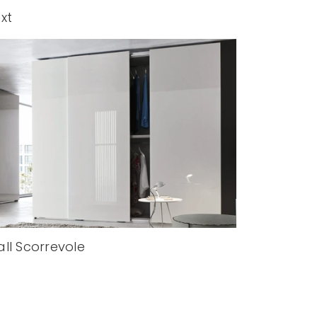
xt
ll Scorrevole