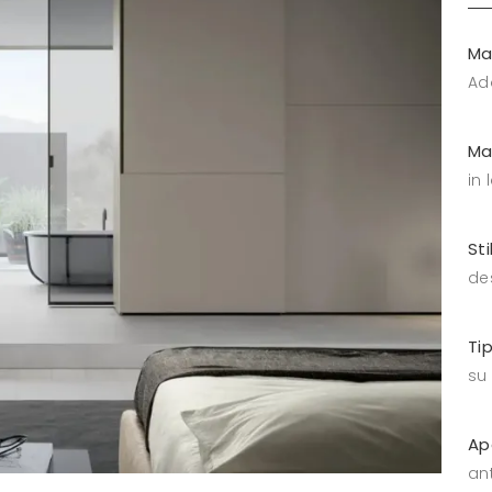
Ma
Ad
Ma
in
Sti
de
Ti
su
Ap
an