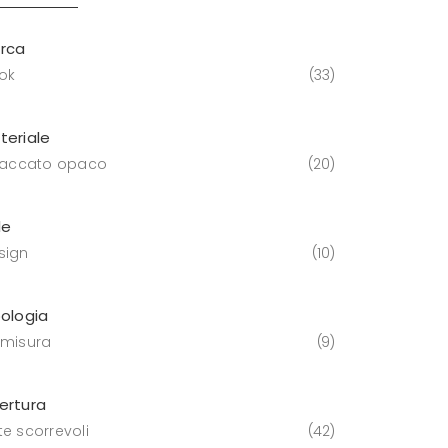
rca
ok
33
teriale
 laccato opaco
20
le
sign
10
pologia
 misura
9
ertura
te scorrevoli
42