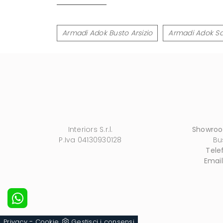
Armadi Adok Busto Arsizio
Armadi Adok S
Interiors S.r.l.
Showro
P.Iva 04130930128
Bu
Tele
Email
-
Privacy
Cookie
Gestisci i consensi