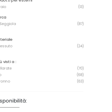
odotti per esterni
raio
13
rca
 Seggiola
87
teriale
tessuto
24
iù visti a :
llarate
70
o
68
ronno
63
sponibilità: