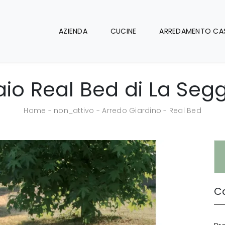
AZIENDA
CUCINE
ARREDAMENTO CA
aio Real Bed di La Segg
Home
-
non_attivo
-
Arredo Giardino
-
Real Bed
Ca