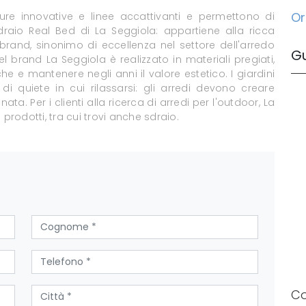
Or
ture innovative e linee accattivanti e permettono di
draio Real Bed di La Seggiola: appartiene alla ricca
brand, sinonimo di eccellenza nel settore dell'arredo
G
el brand La Seggiola è realizzato in materiali pregiati,
che e mantenere negli anni il valore estetico. I giardini
 quiete in cui rilassarsi: gli arredi devono creare
a. Per i clienti alla ricerca di arredi per l'outdoor, La
prodotti, tra cui trovi anche sdraio.
Co