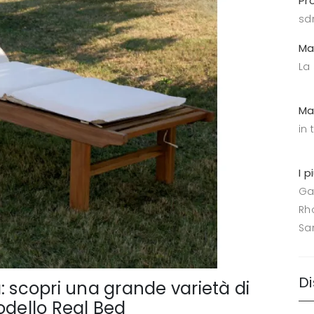
Pr
sd
Ma
La
Ma
in 
I p
Ga
Rh
Sa
Di
: scopri una grande varietà di
odello Real Bed