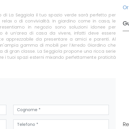
Or
di La Seggiola il tuo spazio verde sarà perfetto per
 relax o di convivialità. In giardino come in casa, le
G
presentiamo in negozio sono soluzioni idonee per
o è un’area di casa da vivere, infatti deve essere
te apprezzabile da presentare a amici e parenti. Al
 un'ampia gamma di mobili per l’Arredo Giardino che
rta di gran classe. La Seggiola propone una ricca serie
re i tuoi spazi esterni mixando perfettamente praticità
Re