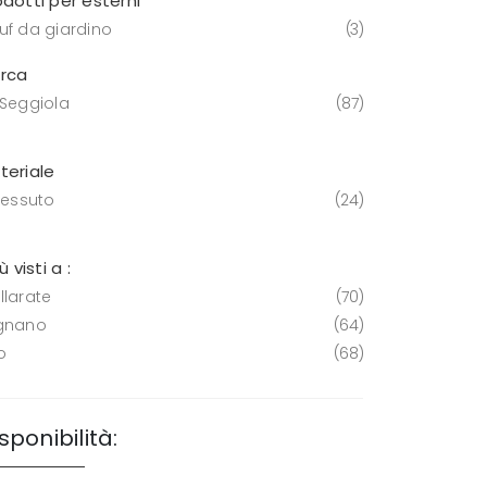
odotti per esterni
uf da giardino
3
rca
 Seggiola
87
teriale
tessuto
24
iù visti a :
llarate
70
gnano
64
o
68
sponibilità: