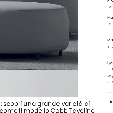
Pr
po
Ma
La
Ma
in 
I p
Ga
Le
Rh
Di
: scopri una grande varietà di
o come il modello Cobb Tavolino