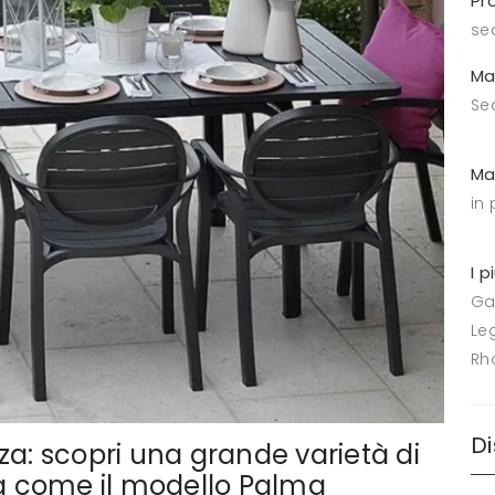
Pr
se
Ma
Se
Ma
in 
I p
Ga
Le
Rh
Di
za: scopri una grande varietà di
ca come il modello Palma