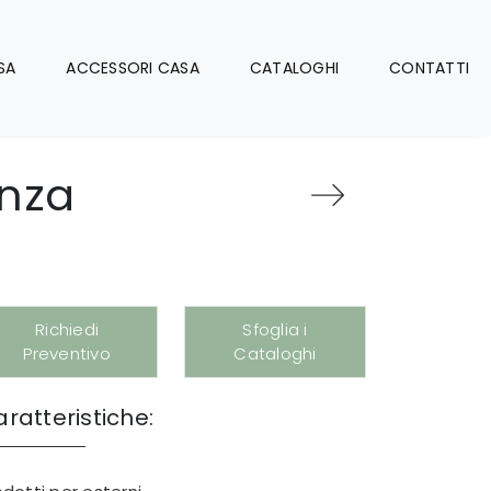
SA
ACCESSORI CASA
CATALOGHI
CONTATTI
anza
Richiedi
Sfoglia i
Preventivo
Cataloghi
ratteristiche: