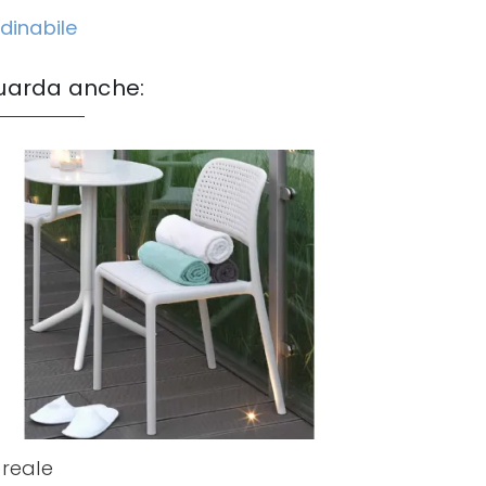
dinabile
uarda anche:
reale