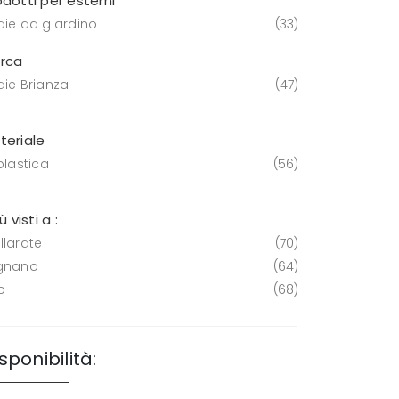
odotti per esterni
die da giardino
33
rca
die Brianza
47
teriale
plastica
56
iù visti a :
llarate
70
gnano
64
o
68
sponibilità: