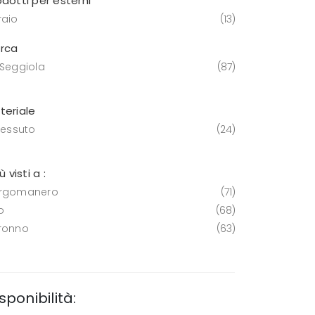
odotti per esterni
raio
13
rca
 Seggiola
87
teriale
tessuto
24
iù visti a :
rgomanero
71
o
68
ronno
63
sponibilità: