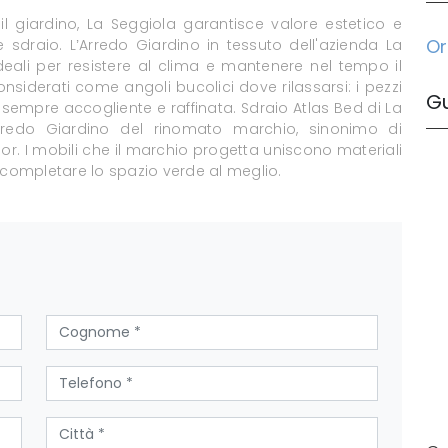
il giardino, La Seggiola garantisce valore estetico e
Or
he sdraio. L’Arredo Giardino in tessuto dell'azienda La
 ideali per resistere al clima e mantenere nel tempo il
nsiderati come angoli bucolici dove rilassarsi: i pezzi
G
empre accogliente e raffinata. Sdraio Atlas Bed di La
Arredo Giardino del rinomato marchio, sinonimo di
or. I mobili che il marchio progetta uniscono materiali
 completare lo spazio verde al meglio.