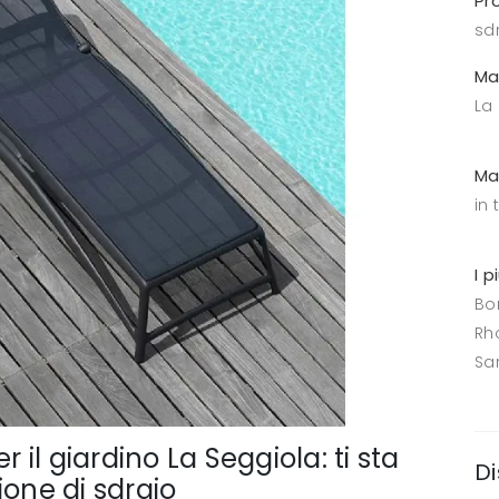
Pr
sd
Ma
La
Ma
in 
I p
Bo
Rh
Sa
r il giardino La Seggiola: ti sta
Di
ione di sdraio