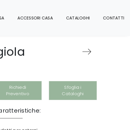
SA
ACCESSORI CASA
CATALOGHI
CONTATTI
giola
Richiedi
Sfoglia i
Preventivo
Cataloghi
ratteristiche: