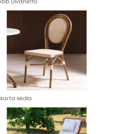
bb Divanetto
karta sedia