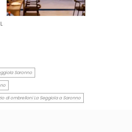
L
eggiola Saronno
nno
io di ombrelloni La Seggiola a Saronno