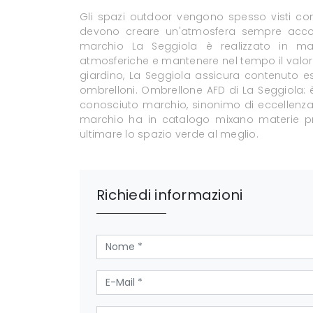
Gli spazi outdoor vengono spesso visti come 
devono creare un'atmosfera sempre accogli
marchio La Seggiola è realizzato in mater
atmosferiche e mantenere nel tempo il valore
giardino, La Seggiola assicura contenuto est
ombrelloni. Ombrellone AFD di La Seggiola: è
conosciuto marchio, sinonimo di eccellenza n
marchio ha in catalogo mixano materie pri
ultimare lo spazio verde al meglio.
Richiedi informazioni