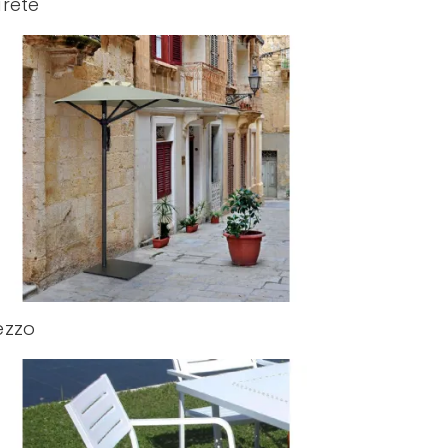
rete
ezzo