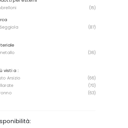
odotti per esterni
brelloni
15
rca
 Seggiola
87
teriale
 metallo
36
iù visti a :
to Arsizio
66
llarate
70
ronno
63
sponibilità: