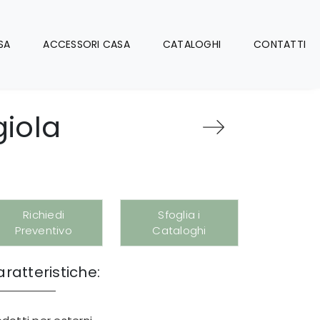
SA
ACCESSORI CASA
CATALOGHI
CONTATTI
iola
Richiedi
Sfoglia i
Preventivo
Cataloghi
ratteristiche: