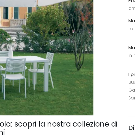
Pr
om
Ma
La
Ma
in
I p
Bus
Ga
Sa
a: scopri la nostra collezione di
Di
ni