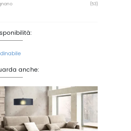
gnano
53
sponibilità:
dinabile
uarda anche: