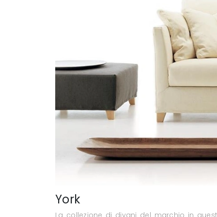
York
La collezione di divani del marchio in quest