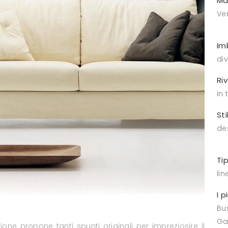
Ma
Ve
Im
di
Ri
in 
Sti
de
Ti
lin
I p
Bus
Ga
ione propone tanti spunti originali per impreziosire il