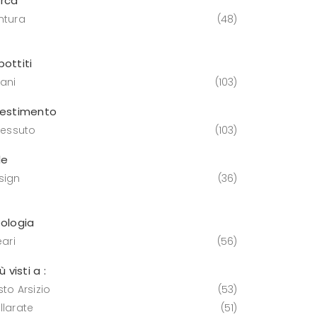
rca
ntura
48
bottiti
vani
103
vestimento
tessuto
103
le
sign
36
pologia
eari
56
iù visti a :
to Arsizio
53
llarate
51