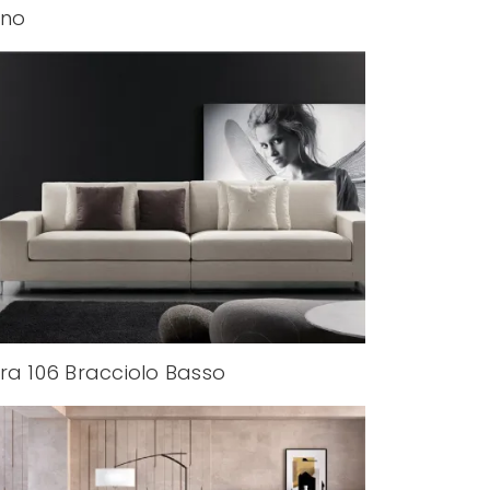
eno
ra 106 Bracciolo Basso