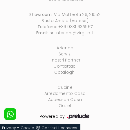
Showroom:
Via Matteotti 26, 21052
Busto Arsizio (Varese)
Telefono:
+39 0331 635967
Email:
srl.interiors@virgilio.it
Azienda
Servizi
I nostri Partner
Contattaci
Cataloghi
Cucine
Arredamento Casa
Accessori Casa
Outlet
Powered by
-
Privacy
Cookie
Gestisci i consensi