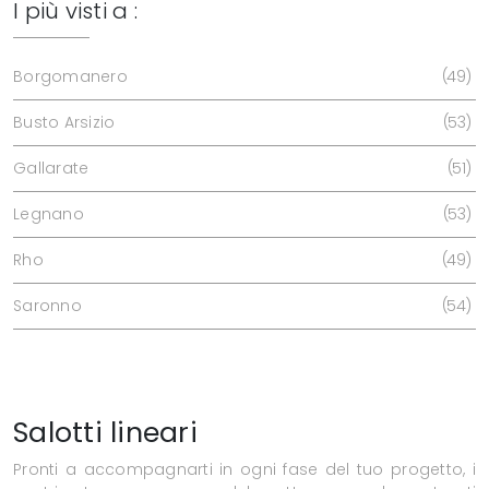
I più visti a :
Borgomanero
49
Busto Arsizio
53
Gallarate
51
Legnano
53
Rho
49
Saronno
54
Salotti lineari
Pronti a accompagnarti in ogni fase del tuo progetto, i