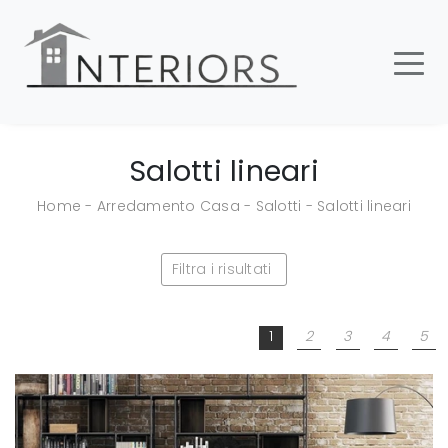
Salotti lineari
Home
-
Arredamento Casa
-
Salotti
-
Salotti lineari
Filtra i risultati
1
2
3
4
5