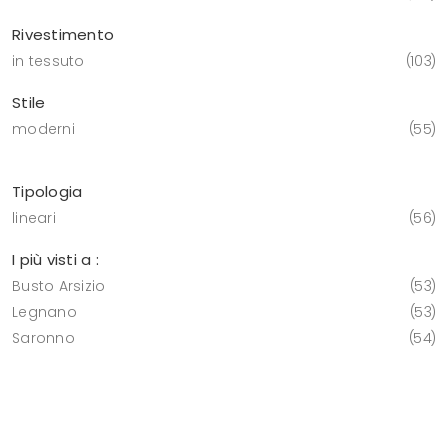
Rivestimento
in tessuto
103
Stile
moderni
55
Tipologia
lineari
56
I più visti a :
Busto Arsizio
53
Legnano
53
Saronno
54