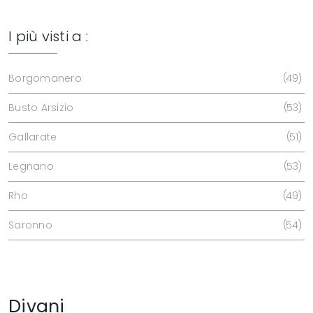
I più visti a :
Borgomanero
49
Busto Arsizio
53
Gallarate
51
Legnano
53
Rho
49
Saronno
54
Divani