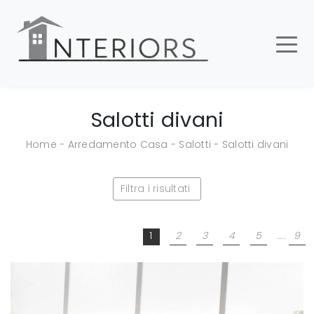
Salotti divani
Home
-
Arredamento Casa
-
Salotti
-
Salotti divani
Filtra i risultati
1
2
3
4
5
....
9