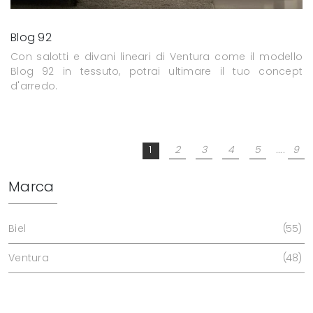
Blog 92
Con salotti e divani lineari di Ventura come il modello
Blog 92 in tessuto, potrai ultimare il tuo concept
d'arredo.
1
2
3
4
5
....
9
Marca
Biel
55
Ventura
48