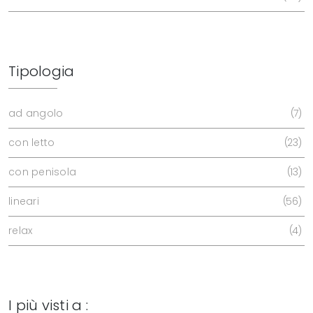
Tipologia
ad angolo
7
con letto
23
con penisola
13
lineari
56
relax
4
I più visti a :