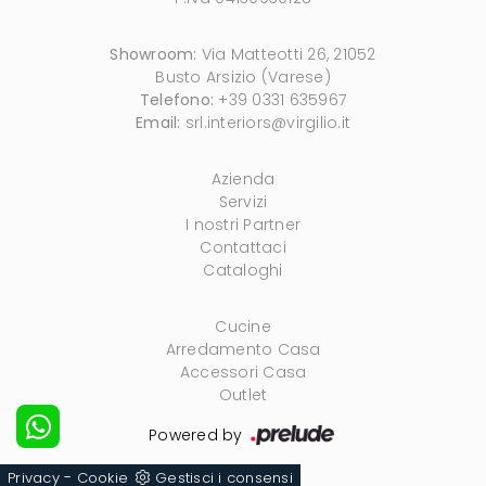
Showroom:
Via Matteotti 26, 21052
Busto Arsizio (Varese)
Telefono:
+39 0331 635967
Email:
srl.interiors@virgilio.it
Azienda
Servizi
I nostri Partner
Contattaci
Cataloghi
Cucine
Arredamento Casa
Accessori Casa
Outlet
Powered by
-
Privacy
Cookie
Gestisci i consensi