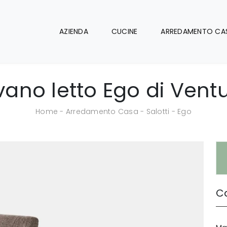
AZIENDA
CUCINE
ARREDAMENTO CA
vano letto Ego di Vent
Home
-
Arredamento Casa
-
Salotti
-
Ego
Ca