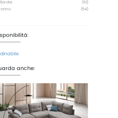
llarate
51
ronno
54
sponibilità:
dinabile
uarda anche: