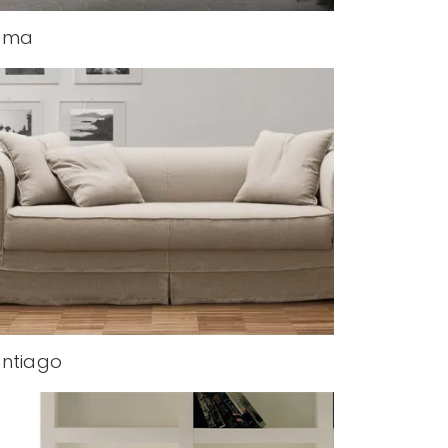
oma
ntiago