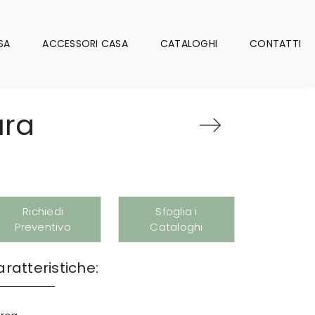
SA
ACCESSORI CASA
CATALOGHI
CONTATTI
ura
Richiedi
Sfoglia i
Preventivo
Cataloghi
ratteristiche: