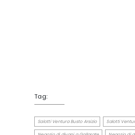
Tag:
Salotti Ventura Busto Arsizio
Salotti Ventu
Negozio di divani a Gallarate
Negozio di 