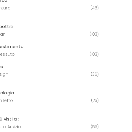
rca
ntura
48
bottiti
vani
103
vestimento
tessuto
103
le
sign
36
pologia
n letto
23
iù visti a :
to Arsizio
53