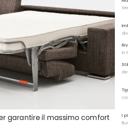
Ma
Ve
Im
di
Ri
in 
Sti
de
Ti
co
I p
per garantire il massimo comfort
Bus