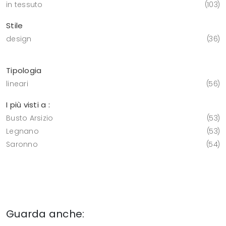
in tessuto
103
Stile
design
36
Tipologia
lineari
56
I più visti a :
Busto Arsizio
53
Legnano
53
Saronno
54
Guarda anche: