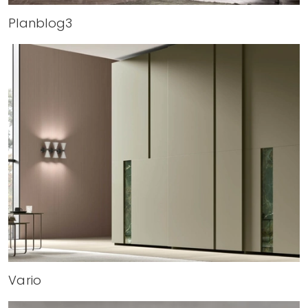
Planblog3
Vario