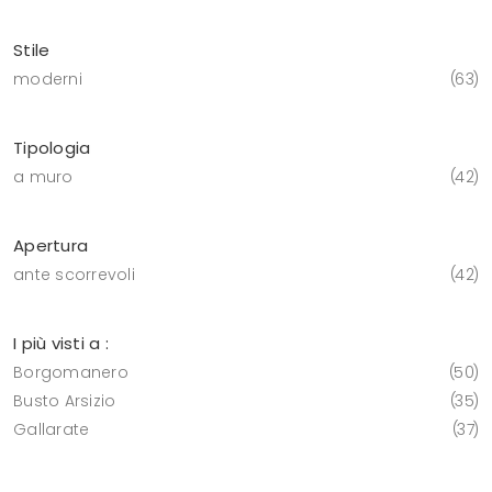
Stile
moderni
63
Tipologia
a muro
42
Apertura
ante scorrevoli
42
I più visti a :
Borgomanero
50
Busto Arsizio
35
Gallarate
37