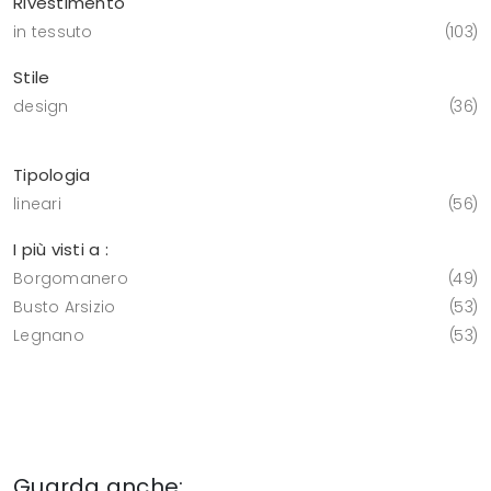
Rivestimento
in tessuto
103
Stile
design
36
Tipologia
lineari
56
I più visti a :
Borgomanero
49
Busto Arsizio
53
Legnano
53
Guarda anche: