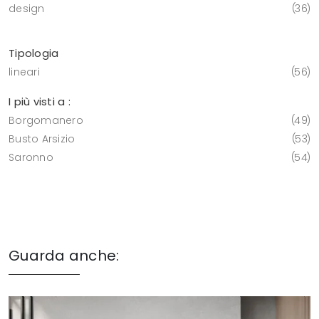
design
36
Tipologia
lineari
56
I più visti a :
Borgomanero
49
Busto Arsizio
53
Saronno
54
Guarda anche: