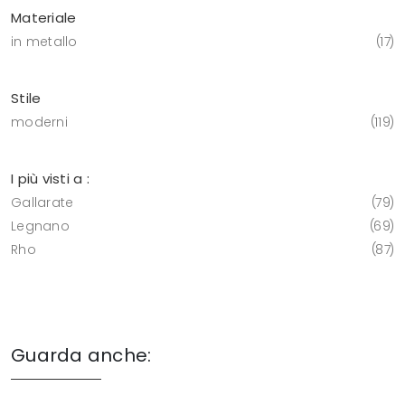
Materiale
in metallo
17
Stile
moderni
119
I più visti a :
Gallarate
79
Legnano
69
Rho
87
Guarda anche: