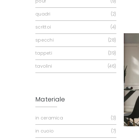
pouf
9
quadri
2
scrittoi
4
specchi
28
tappeti
39
tavolini
46
Materiale
in ceramica
3
in cuoio
7