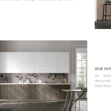
Wall Wri
Se des
decorativ
Wall Writ