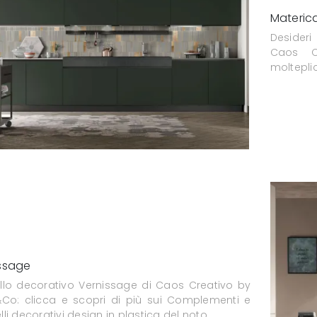
Materic
Desideri
Caos C
molteplic
ssage
llo decorativo Vernissage di Caos Creativo by
&Co: clicca e scopri di più sui Complementi e
li decorativi design in plastica del noto ...