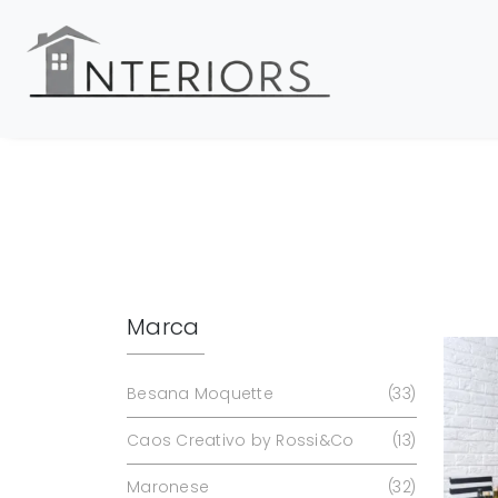
Marca
Besana Moquette
33
Caos Creativo by Rossi&Co
13
Maronese
32