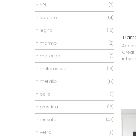
in HPL
2
in laccato
4
in legno
16
Tram
in marmo
2
Acces
Creat
in materico
1
intern
in melaminico
16
in metallo
17
in pelle
1
in plastica
13
in tessuto
47
in vetro
11