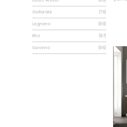
Busto Arsizio
68
Gallarate
79
Legnano
69
Rho
87
Saronno
66