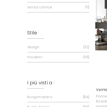
senza cornice
11
Stile
design
32
moderni
119
I più visti a :
Verni
Panne
Borgomanero
84
Rossi
pannel