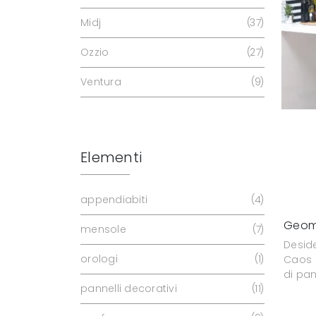
Midj
37
Ozzio
27
Ventura
9
Elementi
appendiabiti
4
Geom
mensole
7
Desid
orologi
1
Caos 
di pan
pannelli decorativi
11