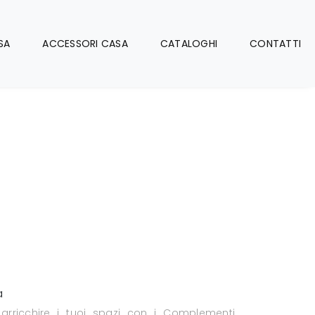
SA
ACCESSORI CASA
CATALOGHI
CONTATTI
a
 arricchire i tuoi spazi con i Complementi