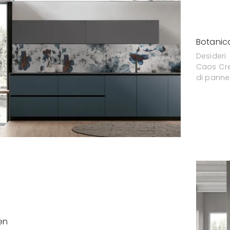
Botanic
Desideri
Caos Cre
di pannel
en