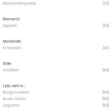
Besana Moquette
33
Elementi
tappeti
39
Materiale
in tessuto
47
Stile
moderni
119
I più visti a :
Borgomanero
84
Busto Arsizio
68
Legnano
69