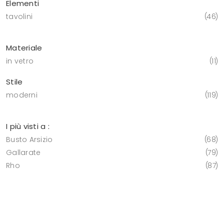
Elementi
tavolini
46
Materiale
in vetro
11
Stile
moderni
119
I più visti a :
Busto Arsizio
68
Gallarate
79
Rho
87