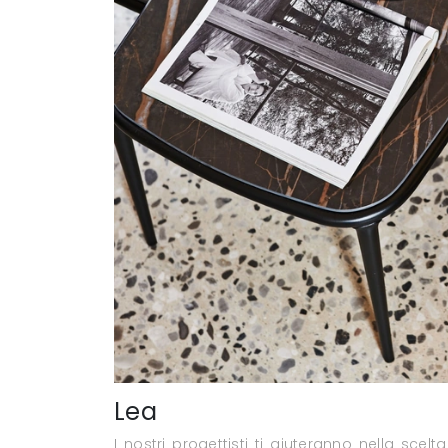
Lea
I nostri progettisti ti aiuteranno nella sce