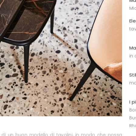
Ma
Mid
El
tav
Ma
in
Sti
mo
I p
Bo
Bus
Rh
lta di un buon modello di tavolini, in modo che possa