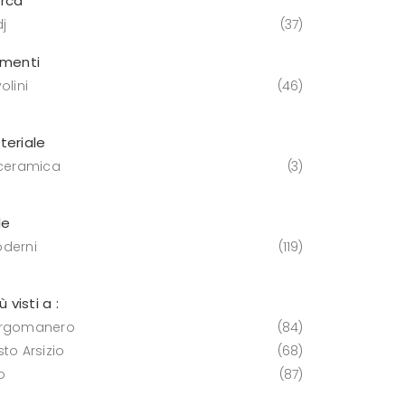
rca
j
37
ementi
olini
46
teriale
 ceramica
3
le
derni
119
iù visti a :
rgomanero
84
to Arsizio
68
o
87