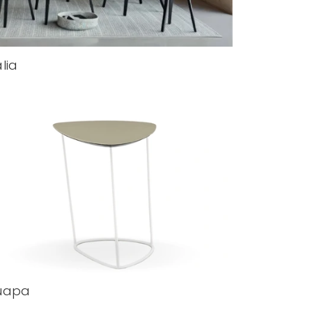
lia
uapa