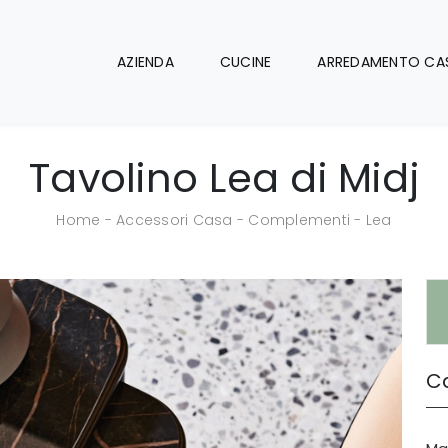
AZIENDA
CUCINE
ARREDAMENTO CA
Tavolino Lea di Midj
Home
-
Accessori Casa
-
Complementi
-
Lea
Ca