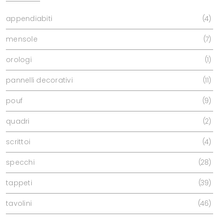
appendiabiti
4
mensole
7
orologi
1
pannelli decorativi
11
pouf
9
quadri
2
scrittoi
4
specchi
28
tappeti
39
tavolini
46