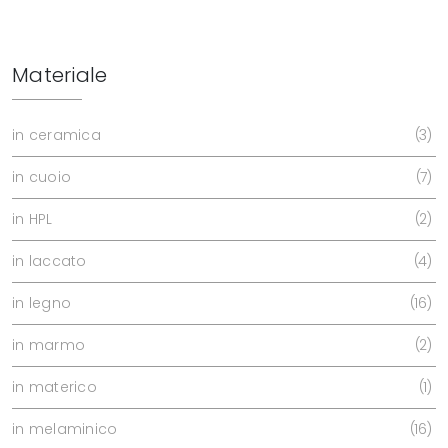
Materiale
in ceramica
3
in cuoio
7
in HPL
2
in laccato
4
in legno
16
in marmo
2
in materico
1
in melaminico
16