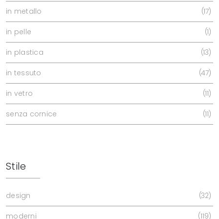
in metallo
17
in pelle
1
in plastica
13
in tessuto
47
in vetro
11
senza cornice
11
Stile
design
32
moderni
119