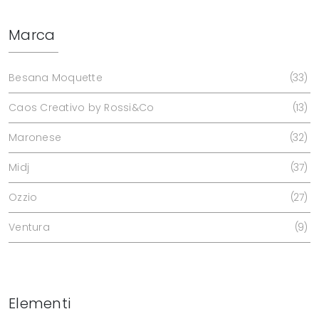
Marca
Besana Moquette
33
Caos Creativo by Rossi&Co
13
Maronese
32
Midj
37
Ozzio
27
Ventura
9
Elementi