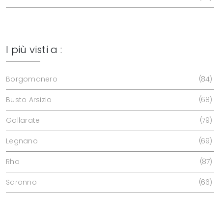
I più visti a :
Borgomanero
84
Busto Arsizio
68
Gallarate
79
Legnano
69
Rho
87
Saronno
66